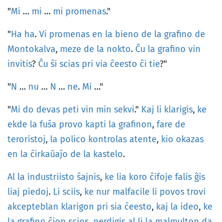
"
Mi
…
mi
…
mi
promenas
."
"
Ha
ha
.
Vi
promenas
en
la
bieno
de
la
grafino
de
Montokalva
,
meze
de
la
nokto
.
Ĉu
la
grafino
vin
invitis
?
Ĉu
ŝi
scias
pri
via
ĉeesto
ĉi
tie
?"
"
N
…
nu
…
N
…
ne
.
Mi
…"
"
Mi
do
devas
peti
vin
min
sekvi
."
Kaj
li
klarigis
,
ke
ekde
la
fuŝa
provo
kapti
la
grafinon
,
fare
de
teroristoj
,
la
polico
kontrolas
atente
,
kio
okazas
en
la
ĉirkaŭaĵo
de
la
kastelo
.
Al
la
industriisto
ŝajnis
,
ke
lia
koro
ĉi
foje
falis
ĝis
liaj
piedoj
.
Li
sciis
,
ke
nur
malfacile
li
povos
trovi
akcepteblan
klarigon
pri
sia
ĉeesto
,
kaj
la
ideo
,
ke
la
grafino
ĉion
scios
,
perdigis
al
li
la
malmulton
da