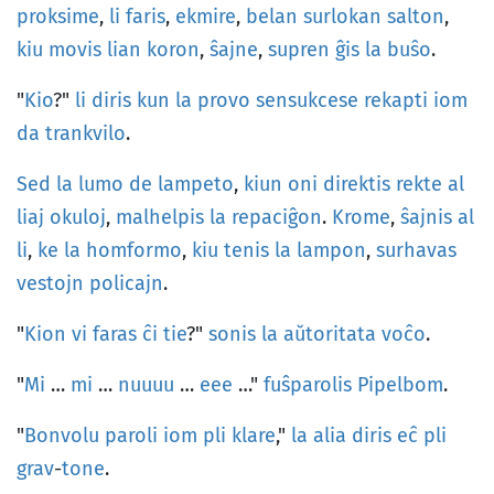
proksime
,
li
faris
,
ekmire
,
belan
surlokan
salton
,
kiu
movis
lian
koron
,
ŝajne
,
supren
ĝis
la
buŝo
.
"
Kio
?"
li
diris
kun
la
provo
sensukcese
rekapti
iom
da
trankvilo
.
Sed
la
lumo
de
lampeto
,
kiun
oni
direktis
rekte
al
liaj
okuloj
,
malhelpis
la
repaciĝon
.
Krome
,
ŝajnis
al
li
,
ke
la
homformo
,
kiu
tenis
la
lampon
,
surhavas
vestojn
policajn
.
"
Kion
vi
faras
ĉi
tie
?"
sonis
la
aŭtoritata
voĉo
.
"
Mi
…
mi
…
nuuuu
…
eee
…"
fuŝparolis
Pipelbom
.
"
Bonvolu
paroli
iom
pli
klare
,"
la
alia
diris
eĉ
pli
grav
-
tone
.