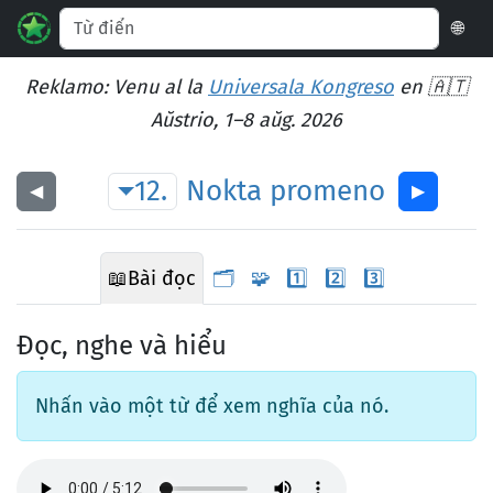
🌐
Reklamo: Venu al la
Universala Kongreso
en 🇦🇹
Aŭstrio, 1–8 aŭg. 2026
12.
Nokta
promeno
◀︎
▶︎
📖
Bài đọc
🗂️
🧩
1️⃣
2️⃣
3️⃣
Đọc, nghe và hiểu
Nhấn vào một từ để xem nghĩa của nó.