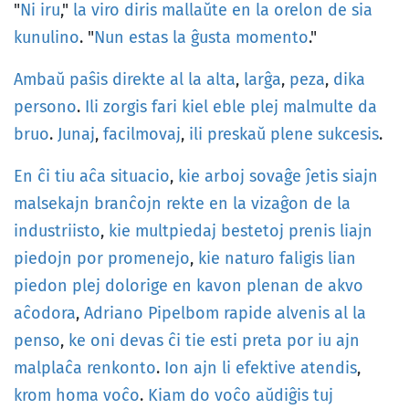
"
Ni
iru
,"
la
viro
diris
mallaŭte
en
la
orelon
de
sia
kunulino
. "
Nun
estas
la
ĝusta
momento
."
Ambaŭ
paŝis
direkte
al
la
alta
,
larĝa
,
peza
,
dika
persono
.
Ili
zorgis
fari
kiel
eble
plej
malmulte
da
bruo
.
Junaj
,
facilmovaj
,
ili
preskaŭ
plene
sukcesis
.
En
ĉi
tiu
aĉa
situacio
,
kie
arboj
sovaĝe
ĵetis
siajn
malsekajn
branĉojn
rekte
en
la
vizaĝon
de
la
industriisto
,
kie
multpiedaj
bestetoj
prenis
liajn
piedojn
por
promenejo
,
kie
naturo
faligis
lian
piedon
plej
dolorige
en
kavon
plenan
de
akvo
aĉodora
,
Adriano
Pipelbom
rapide
alvenis
al
la
penso
,
ke
oni
devas
ĉi
tie
esti
preta
por
iu
ajn
malplaĉa
renkonto
.
Ion
ajn
li
efektive
atendis
,
krom
homa
voĉo
.
Kiam
do
voĉo
aŭdiĝis
tuj