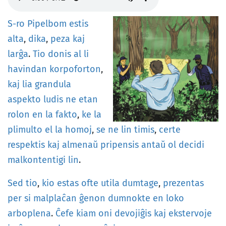
S-ro
Pipelbom
estis
alta
,
dika
,
peza
kaj
larĝa
.
Tio
donis
al
li
havindan
korpoforton
,
kaj
lia
grandula
aspekto
ludis
ne
etan
rolon
en
la
fakto
,
ke
la
plimulto
el
la
homoj
,
se
ne
lin
timis
,
certe
respektis
kaj
almenaŭ
pripensis
antaŭ
ol
decidi
malkontentigi
lin
.
Sed
tio
,
kio
estas
ofte
utila
dumtage
,
prezentas
per
si
malplaĉan
ĝenon
dumnokte
en
loko
arboplena
.
Ĉefe
kiam
oni
devojiĝis
kaj
ekstervoje