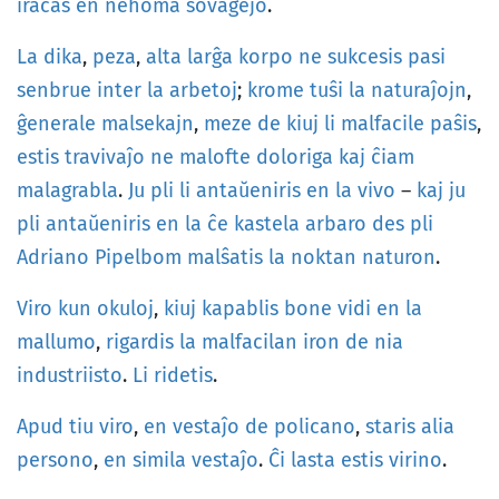
iraĉas
en
nehoma
sovaĝejo
.
La
dika
,
peza
,
alta
larĝa
korpo
ne
sukcesis
pasi
senbrue
inter
la
arbetoj
;
krome
tuŝi
la
naturaĵojn
,
ĝenerale
malsekajn
,
meze
de
kiuj
li
malfacile
paŝis
,
estis
travivaĵo
ne
malofte
doloriga
kaj
ĉiam
malagrabla
.
Ju
pli
li
antaŭeniris
en
la
vivo
–
kaj
ju
pli
antaŭeniris
en
la
ĉe
kastela
arbaro
des
pli
Adriano
Pipelbom
malŝatis
la
noktan
naturon
.
Viro
kun
okuloj
,
kiuj
kapablis
bone
vidi
en
la
mallumo
,
rigardis
la
malfacilan
iron
de
nia
industriisto
.
Li
ridetis
.
Apud
tiu
viro
,
en
vestaĵo
de
policano
,
staris
alia
persono
,
en
simila
vestaĵo
.
Ĉi
lasta
estis
virino
.