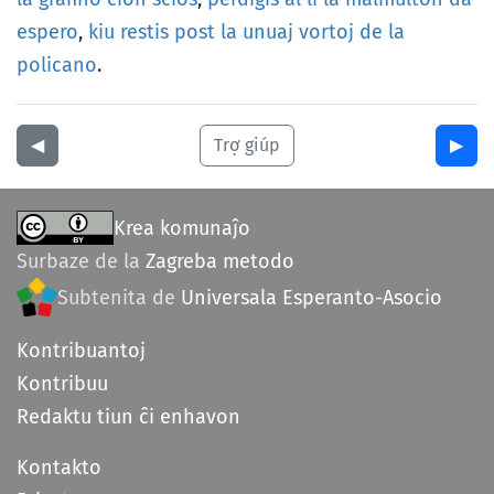
espero
,
kiu
restis
post
la
unuaj
vortoj
de
la
policano
.
◀︎
Trợ giúp
▶︎
Krea komunaĵo
Surbaze de la
Zagreba metodo
Subtenita de
Universala Esperanto-Asocio
Kontribuantoj
Kontribuu
Redaktu tiun ĉi enhavon
Kontakto