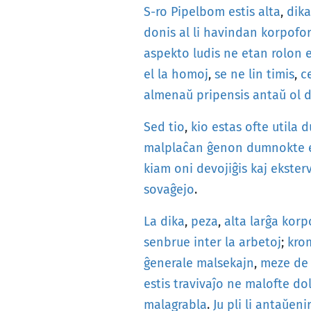
S-ro
Pipelbom
estis
alta
,
dika
donis
al
li
havindan
korpofo
aspekto
ludis
ne
etan
rolon
el
la
homoj
,
se
ne
lin
timis
,
c
almenaŭ
pripensis
antaŭ
ol
d
Sed
tio
,
kio
estas
ofte
utila
d
malplaĉan
ĝenon
dumnokte
kiam
oni
devojiĝis
kaj
ekster
sovaĝejo
.
La
dika
,
peza
,
alta
larĝa
korp
senbrue
inter
la
arbetoj
;
kro
ĝenerale
malsekajn
,
meze
de
estis
travivaĵo
ne
malofte
dol
malagrabla
.
Ju
pli
li
antaŭenir