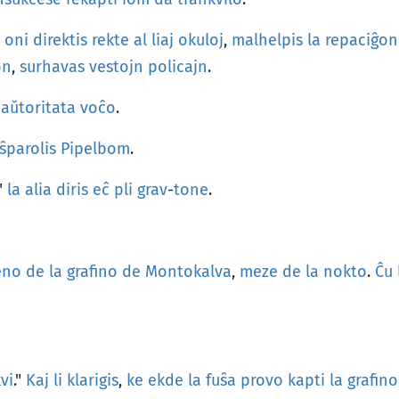
oni
direktis
rekte
al
liaj
okuloj
,
malhelpis
la
repaciĝon
on
,
surhavas
vestojn
policajn
.
aŭtoritata
voĉo
.
ŝparolis
Pipelbom
.
,"
la
alia
diris
eĉ
pli
grav
-
tone
.
eno
de
la
grafino
de
Montokalva
,
meze
de
la
nokto
.
Ĉu
vi
."
Kaj
li
klarigis
,
ke
ekde
la
fuŝa
provo
kapti
la
grafin