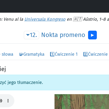
: Venu al la
Universala Kongreso
en 🇦🇹 Aŭstrio, 1–8 
12.
Nokta
promeno
▶︎
 słowa
🧩
Gramatyka
1️⃣
Ćwiczenie 1
2️⃣
Ćwiczenie
iej
czyć jego tłumaczenie.