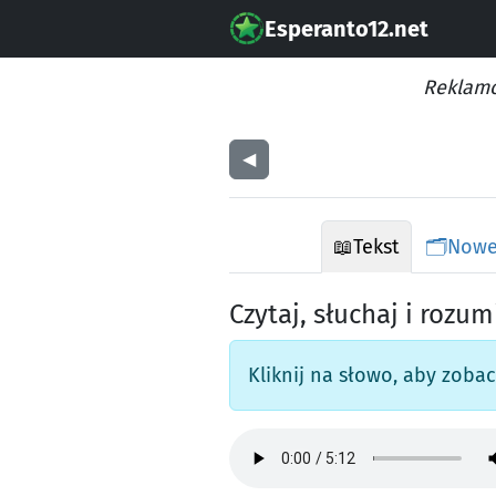
Esperanto12.net
Reklamo
◀︎
📖
Tekst
🗂️
Nowe
Czytaj, słuchaj i rozum
Kliknij na słowo, aby zoba