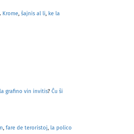
.
Krome
,
ŝajnis
al
li
,
ke
la
la
grafino
vin
invitis
?
Ĉu
ŝi
on
,
fare
de
teroristoj
,
la
polico