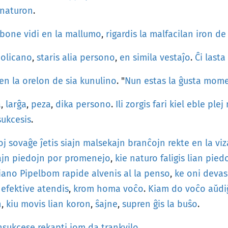
naturon
.
bone
vidi
en
la
mallumo
,
rigardis
la
malfacilan
iron
de
olicano
,
staris
alia
persono
,
en
simila
vestaĵo
.
Ĉi
lasta
en
la
orelon
de
sia
kunulino
. "
Nun
estas
la
ĝusta
mome
a
,
larĝa
,
peza
,
dika
persono
.
Ili
zorgis
fari
kiel
eble
plej
sukcesis
.
oj
sovaĝe
ĵetis
siajn
malsekajn
branĉojn
rekte
en
la
vi
ajn
piedojn
por
promenejo
,
kie
naturo
faligis
lian
pied
iano
Pipelbom
rapide
alvenis
al
la
penso
,
ke
oni
devas
efektive
atendis
,
krom
homa
voĉo
.
Kiam
do
voĉo
aŭdi
n
,
kiu
movis
lian
koron
,
ŝajne
,
supren
ĝis
la
buŝo
.
nsukcese
rekapti
iom
da
trankvilo
.