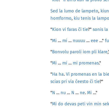
Sed
la
lumo
de
lampeto
,
kiun
homformo
,
kiu
tenis
la
lamp
"
Kion
vi
faras
ĉi
tie
?"
sonis
la
"
Mi
…
mi
…
nuuuu
…
eee
…"
fu
"
Bonvolu
paroli
iom
pli
klare
"
Mi
…
mi
…
mi
promenas
."
"
Ha
ha
.
Vi
promenas
en
la
bi
scias
pri
via
ĉeesto
ĉi
tie
?"
"
N
…
nu
…
N
…
ne
.
Mi
…"
"
Mi
do
devas
peti
vin
min
sek