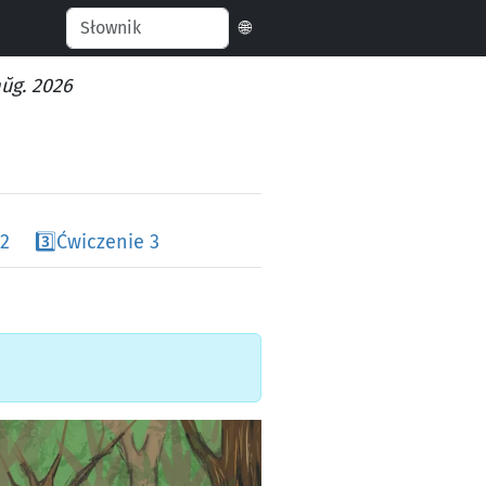
🌐
aŭg. 2026
 2
3️⃣
Ćwiczenie 3