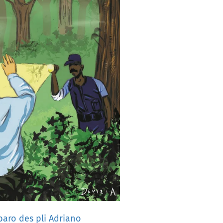
baro
des
pli
Adriano