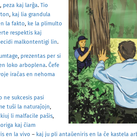
,
peza
kaj
larĝa
.
Tio
rton
,
kaj
lia
grandula
en
la
fakto
,
ke
la
plimulto
erte
respektis
kaj
ecidi
malkontentigi
lin
.
umtage
,
prezentas
per
si
en
loko
arboplena
.
Ĉefe
voje
iraĉas
en
nehoma
o
ne
sukcesis
pasi
me
tuŝi
la
naturaĵojn
,
kiuj
li
malfacile
paŝis
,
origa
kaj
ĉiam
is
en
la
vivo
–
kaj
ju
pli
antaŭeniris
en
la
ĉe
kastela
ar