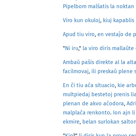
Pipelbom
malŝatis
la
noktan
Viro
kun
okuloj
,
kiuj
kapablis
Apud
tiu
viro
,
en
vestaĵo
de
p
"
Ni
iru
,"
la
viro
diris
mallaŭte
Ambaŭ
paŝis
direkte
al
la
alt
facilmovaj
,
ili
preskaŭ
plene
En
ĉi
tiu
aĉa
situacio
,
kie
arb
multpiedaj
bestetoj
prenis
li
plenan
de
akvo
aĉodora
,
Adr
malplaĉa
renkonto
.
Ion
ajn
li
ekmire
,
belan
surlokan
salto
"
Kio
?"
li
diris
kun
la
provo
se