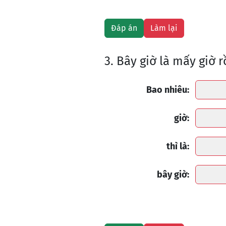
3. Bây giờ là mấy giờ r
Bao nhiêu:
giờ:
thì là:
bây giờ: