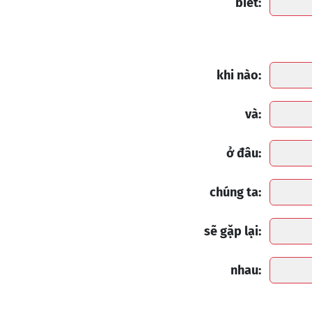
biết:
khi nào:
và:
ở đâu:
chúng ta:
sẽ gặp lại:
nhau: