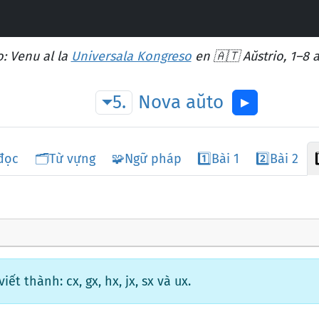
: Venu al la
Universala Kongreso
en 🇦🇹 Aŭstrio, 1–8 
5.
Nova
aŭto
▶︎
đọc
🗂️
Từ vựng
🧩
Ngữ pháp
1️⃣
Bài 1
2️⃣
Bài 2
ết thành: cx, gx, hx, jx, sx và ux.