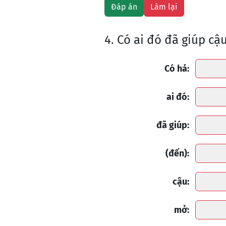
4. Có ai đó đã giúp c
Có hả:
ai đó:
đã giúp:
(đến):
cậu:
mở: