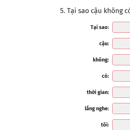
5. Tại sao cậu không c
Tại sao:
cậu:
không:
có:
thời gian:
lắng nghe:
tôi: