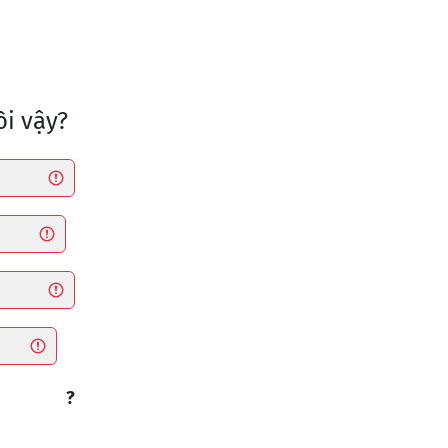
ồi vậy?
?