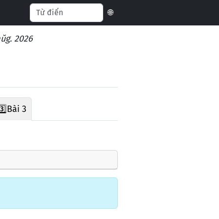
🌐
aŭg. 2026
3️⃣
Bài 3