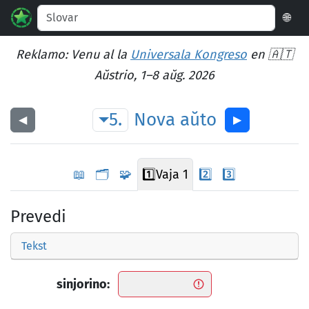
🌐
Reklamo: Venu al la
Universala Kongreso
en 🇦🇹
Aŭstrio, 1–8 aŭg. 2026
5.
Nova
aŭto
◀︎
▶︎
📖
🗂️
🧩
1️⃣
Vaja 1
2️⃣
3️⃣
Prevedi
Tekst
sinjorino: