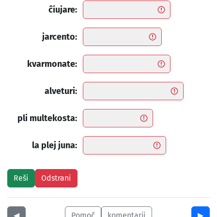
ĉiujare:
jarcento:
kvarmonate:
alveturi:
pli multekosta:
la plej juna:
◀︎
Pomoč
komentarji
▶︎