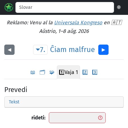
🌐
Reklamo: Venu al la
Universala Kongreso
en 🇦🇹
Aŭstrio, 1–8 aŭg. 2026
7.
Ĉiam
malfrue
◀︎
▶︎
📖
🗂️
🧩
1️⃣
Vaja 1
2️⃣
3️⃣
Prevedi
Tekst
rideti: