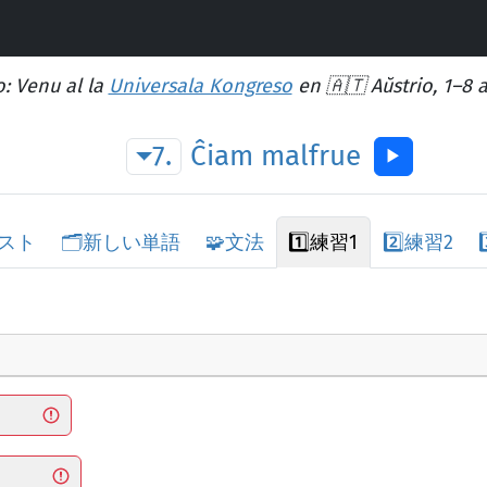
: Venu al la
Universala Kongreso
en 🇦🇹 Aŭstrio, 1–8 
7.
Ĉiam
malfrue
▶︎
スト
🗂️
新しい単語
🧩
文法
1️⃣
練習1
2️⃣
練習2
3