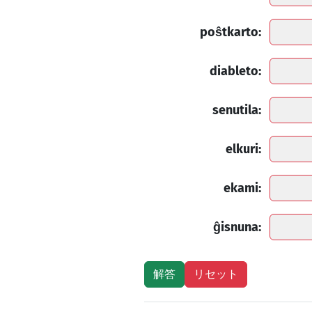
poŝtkarto:
diableto:
senutila:
elkuri:
ekami:
ĝisnuna: