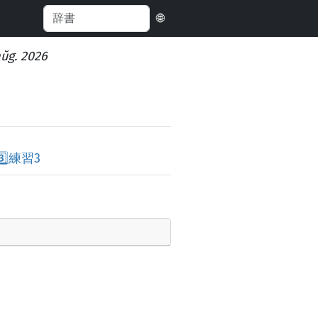
🌐
aŭg. 2026
️⃣
練習3