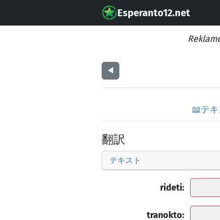
Esperanto12.net
Reklamo
◀︎
📖
テキ
翻訳
テキスト
rideti:
tranokto: