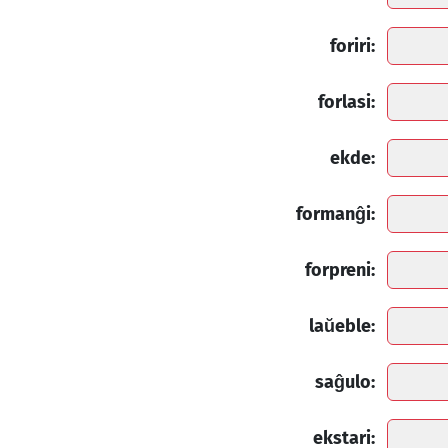
foriri:
forlasi:
ekde:
formanĝi:
forpreni:
laŭeble:
saĝulo:
ekstari: