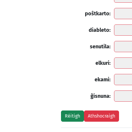
poŝtkarto:
diableto:
senutila:
elkuri:
ekami:
ĝisnuna: