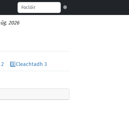
🌐
aŭg. 2026
 2
3️⃣
Cleachtadh 3