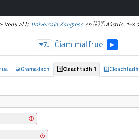
: Venu al la
Universala Kongreso
en 🇦🇹 Aŭstrio, 1–8 
7.
Ĉiam
malfrue
▶︎
 nua
🧩
Gramadach
1️⃣
Cleachtadh 1
2️⃣
Cleachtadh