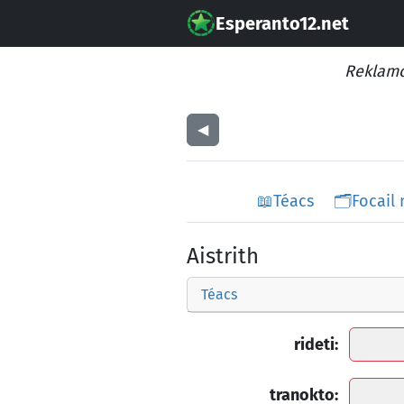
Esperanto12.net
Reklamo
◀︎
📖
Téacs
🗂️
Focail
Aistrith
Téacs
rideti:
tranokto: