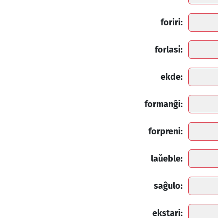
foriri:
forlasi:
ekde:
formanĝi:
forpreni:
laŭeble:
saĝulo:
ekstari: