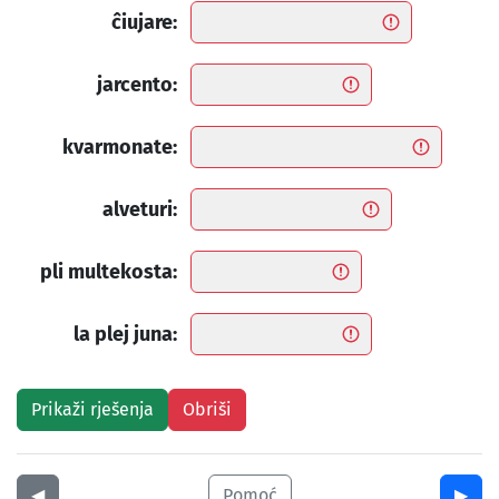
ĉiujare:
jarcento:
kvarmonate:
alveturi:
pli multekosta:
la plej juna:
◀︎
Pomoć
▶︎