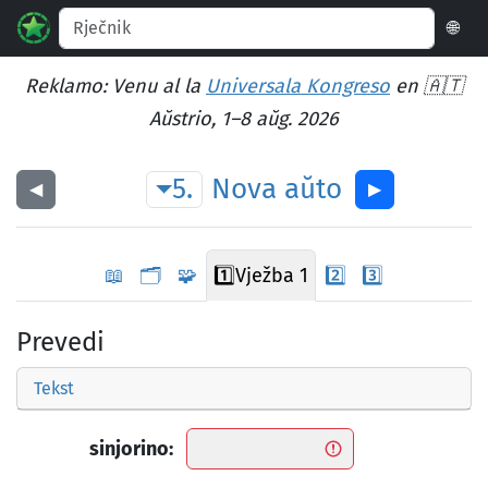
🌐
Reklamo: Venu al la
Universala Kongreso
en 🇦🇹
Aŭstrio, 1–8 aŭg. 2026
5.
Nova
aŭto
◀︎
▶︎
📖
🗂️
🧩
1️⃣
Vježba 1
2️⃣
3️⃣
Prevedi
Tekst
sinjorino: