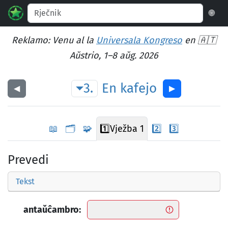
🌐
Reklamo: Venu al la
Universala Kongreso
en 🇦🇹
Aŭstrio, 1–8 aŭg. 2026
3.
En
kafejo
◀︎
▶︎
📖
🗂️
🧩
1️⃣
Vježba 1
2️⃣
3️⃣
Prevedi
Tekst
antaŭĉambro: