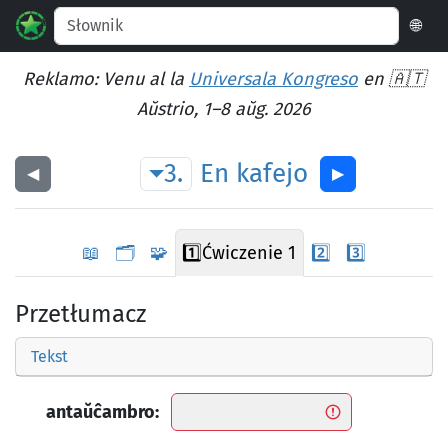
🌐
Reklamo: Venu al la
Universala Kongreso
en 🇦🇹
Aŭstrio, 1–8 aŭg. 2026
3.
En
kafejo
◀︎
▶︎
📖
🗂️
🧩
1️⃣
Ćwiczenie 1
2️⃣
3️⃣
Przetłumacz
Tekst
antaŭĉambro: