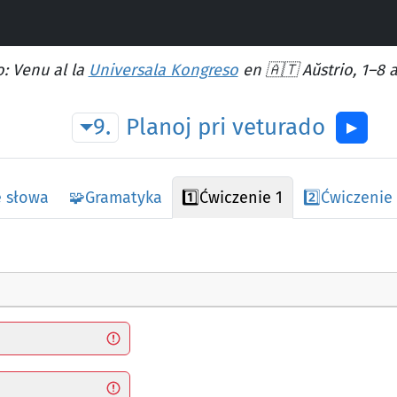
: Venu al la
Universala Kongreso
en 🇦🇹 Aŭstrio, 1–8 
9.
Planoj
pri
veturado
▶︎
 słowa
🧩
Gramatyka
1️⃣
Ćwiczenie 1
2️⃣
Ćwiczenie