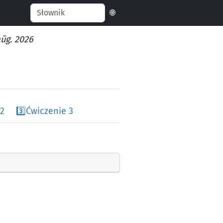
🌐
aŭg. 2026
 2
3️⃣
Ćwiczenie 3