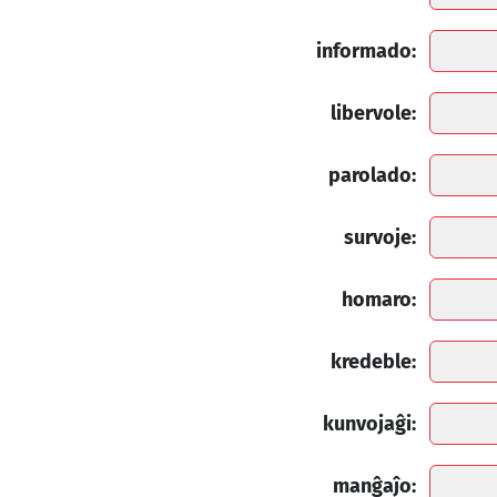
informado:
libervole:
parolado:
survoje:
homaro:
kredeble:
kunvojaĝi:
manĝaĵo: