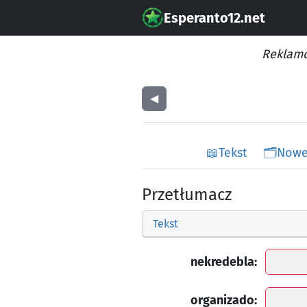
Esperanto12.net
Reklamo
◀︎
📖
Tekst
🗂️
Nowe
Przetłumacz
Tekst
nekredebla:
organizado: