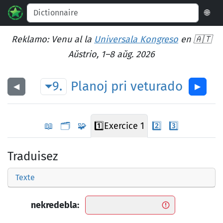
🌐
Reklamo: Venu al la
Universala Kongreso
en 🇦🇹
Aŭstrio, 1–8 aŭg. 2026
9.
Planoj
pri
veturado
◀︎
▶︎
📖
🗂️
🧩
1️⃣
Exercice 1
2️⃣
3️⃣
Traduisez
Texte
nekredebla: