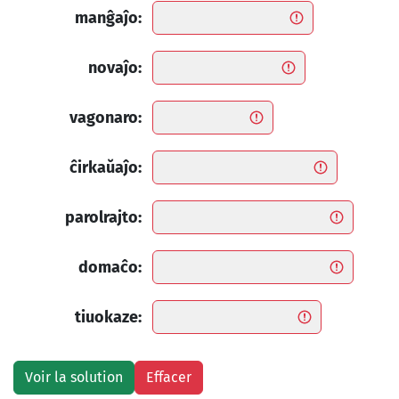
manĝaĵo:
novaĵo:
vagonaro:
ĉirkaŭaĵo:
parolrajto:
domaĉo:
tiuokaze: