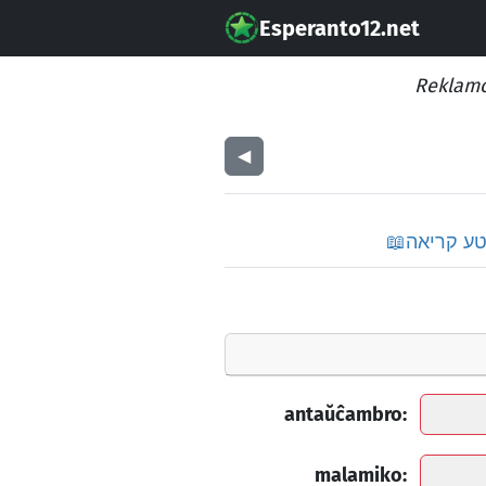
Esperanto12.net
Reklamo
◀︎
ע קריאה
📖
antaŭĉambro:
malamiko: