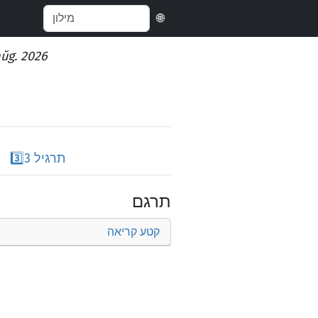
🌐
aŭg. 2026
תרגיל 3
3️⃣
תרגם
קטע קריאה