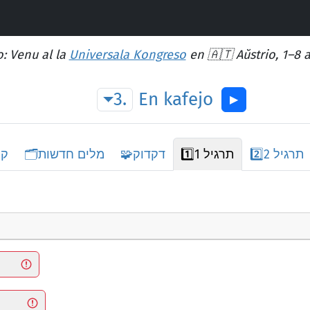
: Venu al la
Universala Kongreso
en 🇦🇹 Aŭstrio, 1–8 
3.
En
kafejo
▶︎
תרגיל 2
2️⃣
תרגיל 1
1️⃣
דקדוק
🧩
מלים חדשות
🗂️
קט