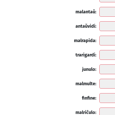
malantaŭ:
antaŭvidi:
malrapida:
trarigardi:
junulo:
malmulte:
finfine:
malriĉulo: