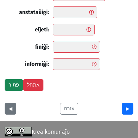
anstataŭigi:
elĵeti:
finiĝi:
informiĝi:
▶︎
עזרה
◀︎
Krea komunaĵo