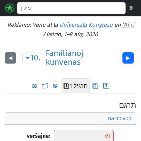
🌐
Reklamo: Venu al la
Universala Kongreso
en 🇦🇹
Aŭstrio, 1–8 aŭg. 2026
Familianoj
10.
◀︎
▶︎
kunvenas
3️⃣
2️⃣
תרגיל 1
1️⃣
🧩
🗂️
📖
תרגם
קטע קריאה
verŝajne: