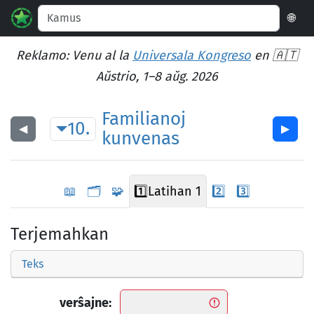
🌐
Reklamo: Venu al la
Universala Kongreso
en 🇦🇹
Aŭstrio, 1–8 aŭg. 2026
Familianoj
10.
◀︎
▶︎
kunvenas
📖
🗂️
🧩
1️⃣
Latihan 1
2️⃣
3️⃣
Terjemahkan
Teks
verŝajne: