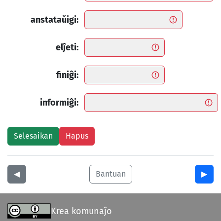
anstataŭigi:
elĵeti:
finiĝi:
informiĝi:
◀︎
Bantuan
▶︎
Krea komunaĵo