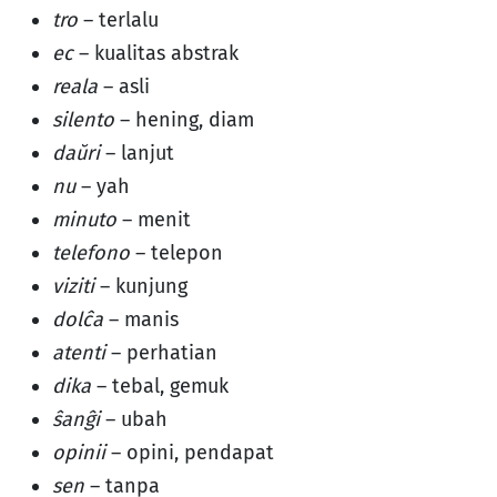
tro
– terlalu
ec
– kualitas abstrak
reala
– asli
silento
– hening, diam
daŭri
– lanjut
nu
– yah
minuto
– menit
telefono
– telepon
viziti
– kunjung
dolĉa
– manis
atenti
– perhatian
dika
– tebal, gemuk
ŝanĝi
– ubah
opinii
– opini, pendapat
sen
– tanpa