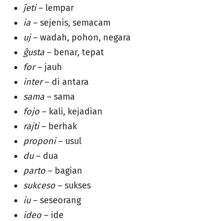
ĵeti
– lempar
ia
– sejenis, semacam
uj
– wadah, pohon, negara
ĝusta
– benar, tepat
for
– jauh
inter
– di antara
sama
– sama
fojo
– kali, kejadian
rajti
– berhak
proponi
– usul
du
– dua
parto
– bagian
sukceso
– sukses
iu
– seseorang
ideo
– ide