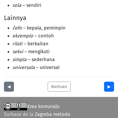
sola
– sendiri
Lainnya
ĉefo
– kepala, pemimpin
ekzemplo
– contoh
rilati
– berkaitan
sekvi
– mengikuti
simpla
– sederhana
universala
– universal
◀︎
Bantuan
▶︎
Krea komunaĵo
Surbaze de la
Zagreba metodo