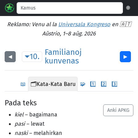
🌐
Reklamo: Venu al la
Universala Kongreso
en 🇦🇹
Aŭstrio, 1–8 aŭg. 2026
Familianoj
10.
◀︎
▶︎
kunvenas
📖
🗂️
Kata-Kata Baru
🧩
1️⃣
2️⃣
3️⃣
Pada teks
Anki APKG
kiel
– bagaimana
pasi
– lewat
naski
– melahirkan