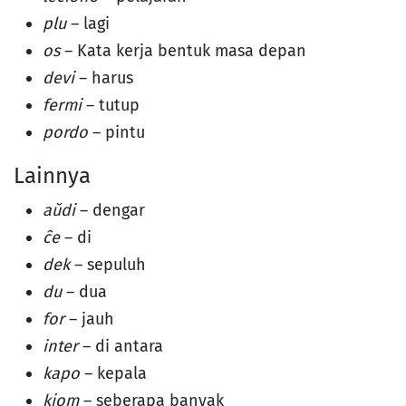
plu
– lagi
os
– Kata kerja bentuk masa depan
devi
– harus
fermi
– tutup
pordo
– pintu
Lainnya
aŭdi
– dengar
ĉe
– di
dek
– sepuluh
du
– dua
for
– jauh
inter
– di antara
kapo
– kepala
kiom
– seberapa banyak