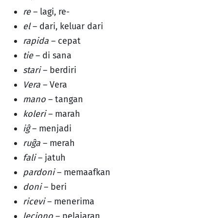
re
– lagi, re-
el
– dari, keluar dari
rapida
– cepat
tie
– di sana
stari
– berdiri
Vera
– Vera
mano
– tangan
koleri
– marah
iĝ
– menjadi
ruĝa
– merah
fali
– jatuh
pardoni
– memaafkan
doni
– beri
ricevi
– menerima
leciono
– pelajaran