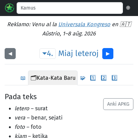
🌐
Reklamo: Venu al la
Universala Kongreso
en 🇦🇹
Aŭstrio, 1–8 aŭg. 2026
4.
Miaj
leteroj
◀︎
▶︎
📖
🗂️
Kata-Kata Baru
🧩
1️⃣
2️⃣
3️⃣
Pada teks
Anki APKG
letero
– surat
vera
– benar, sejati
foto
– foto
kiam
– ketika