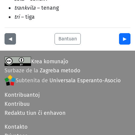
trankvila
– tenang
tri
– tiga
◀︎
Bantuan
▶︎
Krea komunaĵo
Surbaze de la
Zagreba metodo
Subtenita de
Universala Esperanto-Asocio
Kontribuantoj
Kontribuu
Redaktu tiun ĉi enhavon
Kontakto