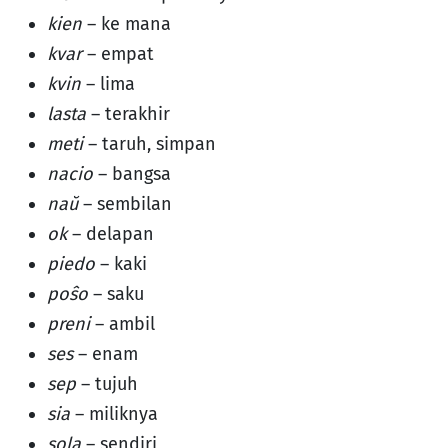
kien
– ke mana
kvar
– empat
kvin
– lima
lasta
– terakhir
meti
– taruh, simpan
nacio
– bangsa
naŭ
– sembilan
ok
– delapan
piedo
– kaki
poŝo
– saku
preni
– ambil
ses
– enam
sep
– tujuh
sia
– miliknya
sola
– sendiri