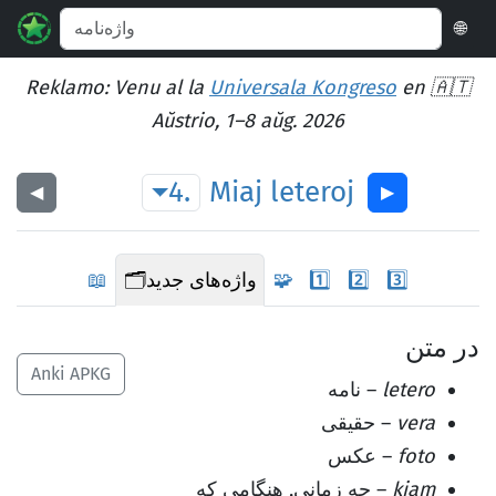
🌐
Reklamo: Venu al la
Universala Kongreso
en 🇦🇹
Aŭstrio, 1–8 aŭg. 2026
4.
Miaj
leteroj
◀︎
▶︎
3️⃣
2️⃣
1️⃣
🧩
واژه‌های جدید
🗂️
📖
در متن
Anki APKG
letero
– نامه
vera
– حقیقی
foto
– عکس
kiam
– چه زمانی, هنگامی که