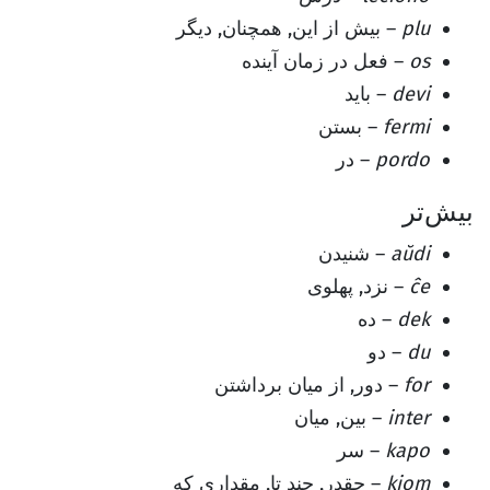
plu
– بیش از این, همچنان, دیگر
os
– فعل در زمان آینده
devi
– باید
fermi
– بستن
pordo
– در
بیش‌تر
aŭdi
– شنیدن
ĉe
– نزد, پهلوی
dek
– ده
du
– دو
for
– دور, از میان برداشتن
inter
– بین, میان
kapo
– سر
kiom
– چقدر, چند تا, مقداری که