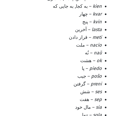
kien
– به کجا, به جایی که
kvar
– چهار
kvin
– پنج
lasta
– آخرین
meti
– قرار دادن
nacio
– ملت
naŭ
– نُه
ok
– هشت
piedo
– پا
poŝo
– جیب
preni
– گرفتن
ses
– شش
sep
– هفت
sia
– مال خود
sola
– تنها