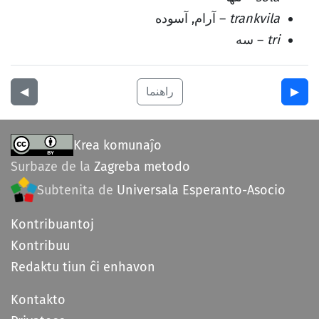
trankvila
– آرام, آسوده
tri
– سه
▶︎
راهنما
◀︎
Krea komunaĵo
Surbaze de la
Zagreba metodo
Subtenita de
Universala Esperanto-Asocio
Kontribuantoj
Kontribuu
Redaktu tiun ĉi enhavon
Kontakto