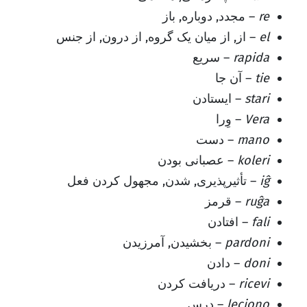
re
– مجدد, دوباره, باز
el
– از, از میان یک گروه, از درون, از جنس
rapida
– سریع
tie
– آن جا
stari
– ایستادن
Vera
– وِرا
mano
– دست
koleri
– عصبانی بودن
iĝ
– تأثیرپذیری, شدن, مجهول کردن فعل
ruĝa
– قرمز
fali
– افتادن
pardoni
– بخشیدن, آمرزیدن
doni
– دادن
ricevi
– دریافت کردن
leciono
– درس