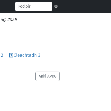
🌐
aŭg. 2026
 2
3️⃣
Cleachtadh 3
Anki APKG