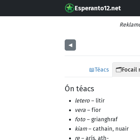
Esperanto12.net
Reklamo
◀︎
📖
Téacs
🗂️
Focail
Ón téacs
letero
– litir
vera
– fíor
foto
– grianghraf
kiam
– cathain, nuair
re
– arís, ath-