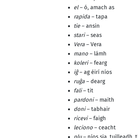
el
– ó, amach as
rapida
– tapa
tie
– ansin
stari
– seas
Vera
– Vera
mano
– lámh
koleri
– fearg
iĝ
– ag éirí níos
ruĝa
– dearg
fali
– tit
pardoni
– maith
doni
– tabhair
ricevi
– faigh
leciono
– ceacht
plu
– níos sia, tuilleadh, t