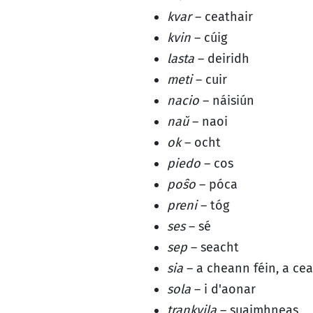
kvar
– ceathair
kvin
– cúig
lasta
– deiridh
meti
– cuir
nacio
– náisiún
naŭ
– naoi
ok
– ocht
piedo
– cos
poŝo
– póca
preni
– tóg
ses
– sé
sep
– seacht
sia
– a cheann féin, a cea
sola
– i d'aonar
trankvila
– suaimhneas