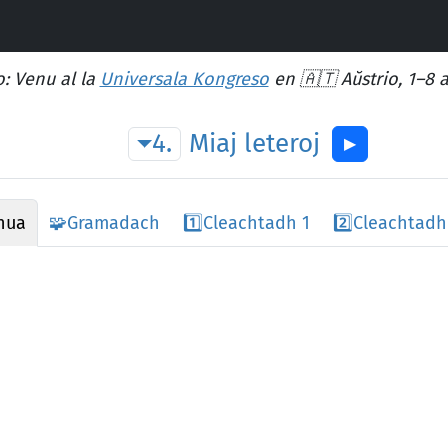
: Venu al la
Universala Kongreso
en 🇦🇹 Aŭstrio, 1–8 
4.
Miaj
leteroj
▶︎
 nua
🧩
Gramadach
1️⃣
Cleachtadh 1
2️⃣
Cleachtadh