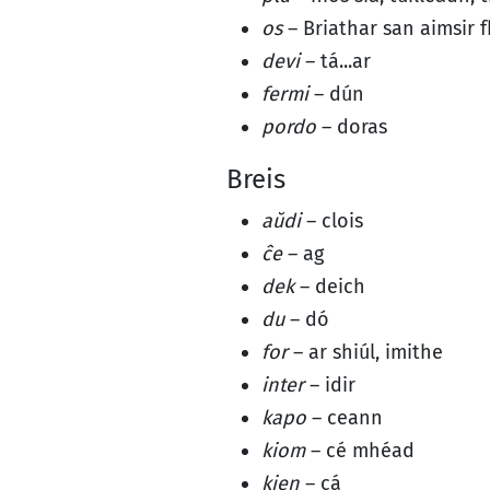
os
– Briathar san aimsir 
devi
– tá...ar
fermi
– dún
pordo
– doras
Breis
aŭdi
– clois
ĉe
– ag
dek
– deich
du
– dó
for
– ar shiúl, imithe
inter
– idir
kapo
– ceann
kiom
– cé mhéad
kien
– cá