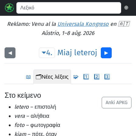
🌐
Reklamo: Venu al la
Universala Kongreso
en 🇦🇹
Aŭstrio, 1–8 aŭg. 2026
4.
Miaj
leteroj
◀︎
▶︎
📖
🗂️
Νέες λέξεις
🧩
1️⃣
2️⃣
3️⃣
Στο κείμενο
Anki APKG
letero
– επιστολή
vera
– αλήθεια
foto
– φωτογραφία
kiam
– πότε, όταν