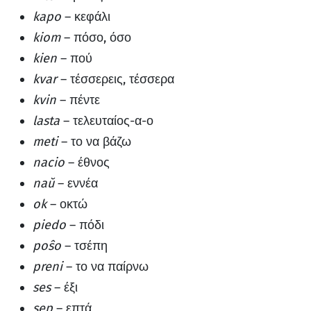
kapo
– κεφάλι
kiom
– πόσο, όσο
kien
– πού
kvar
– τέσσερεις, τέσσερα
kvin
– πέντε
lasta
– τελευταίος-α-ο
meti
– το να βάζω
nacio
– έθνος
naŭ
– εννέα
ok
– οκτώ
piedo
– πόδι
poŝo
– τσέπη
preni
– το να παίρνω
ses
– έξι
sep
– επτά