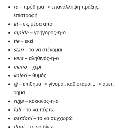
re
– πρόθημα -> επανάλληψη πράξης,
επιστροφή
el
– εκ, μέσα από
rapida
– γρήγορος-η-ο
tie
– εκεί
stari
– το να στέκομαι
vera
– αληθινός-η-ο
mano
– χέρι
koleri
– θυμός
iĝ
– επίθημα -> γίνομαι, καθίσταμαι .. -> αμετ.
ρήμα
ruĝa
– κόκκινος-η-ο
fali
– το να πέφτω
pardoni
– το να συγχωρώ
doni
– το να δίνω