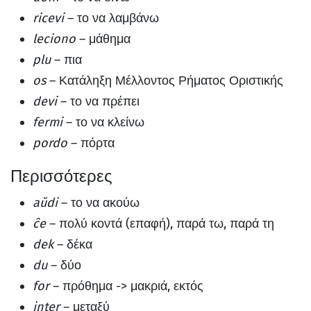
ricevi
– το να λαμβάνω
leciono
– μάθημα
plu
– πια
os
– Κατάληξη Μέλλοντος Ρήματος Οριστικής
devi
– το να πρέπει
fermi
– το να κλείνω
pordo
– πόρτα
Περισσότερες
aŭdi
– το να ακούω
ĉe
– πολύ κοντά (επαφή), παρά τω, παρά τη
dek
– δέκα
du
– δύο
for
– πρόθημα -> μακριά, εκτός
inter
– μεταξύ