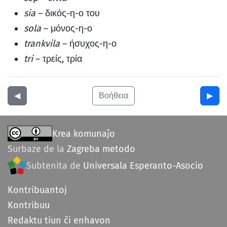
sia
– δικός-η-ο του
sola
– μόνος-η-ο
trankvila
– ήσυχος-η-ο
tri
– τρείς, τρία
◀︎
Βοήθεια
▶︎
Krea komunaĵo
Surbaze de la
Zagreba metodo
Subtenita de
Universala Esperanto-Asocio
Kontribuantoj
Kontribuu
Redaktu tiun ĉi enhavon