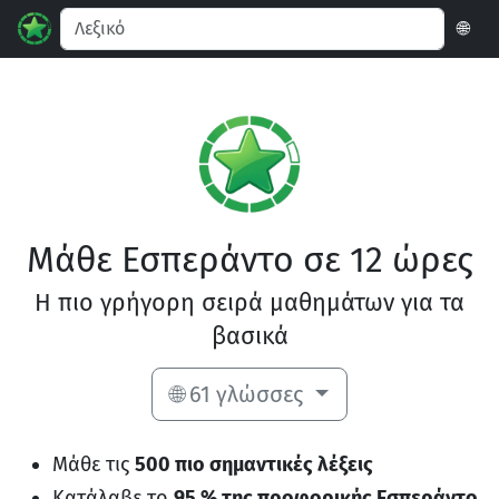
🌐
Μάθε Εσπεράντο σε 12 ώρες
Η πιο γρήγορη σειρά μαθημάτων για τα
βασικά
🌐 61 γλώσσες
Μάθε τις
500 πιο σημαντικές λέξεις
Κατάλαβε το
95 % της προφορικής Εσπεράντο