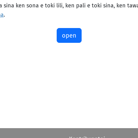
 sina ken sona e toki lili, ken pali e toki sina, ken ta
ma
.
open