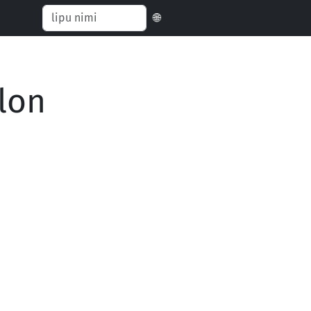
🌐
lon