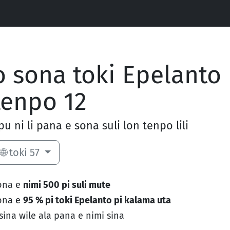
o sona toki Epelanto 
tenpo 12
ipu ni li pana e sona suli lon tenpo lili
🌐 toki 57
ona e
nimi 500 pi suli mute
ona e
95 % pi toki Epelanto pi kalama uta
 sina wile ala pana e nimi sina