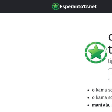
Esperanto12.net
l
o kama s
o kama s
mani ala
,