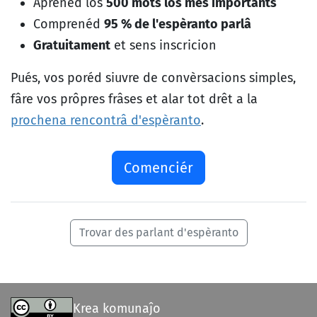
Aprenéd los
500 mots los més importants
Comprenéd
95 % de l'espèranto parlâ
Gratuitament
et sens inscricion
Pués, vos poréd siuvre de convèrsacions simples,
fâre vos prôpres frâses et alar tot drêt a la
prochena rencontrâ d'espèranto
.
Comenciér
Trovar des parlant d'espèranto
Krea komunaĵo