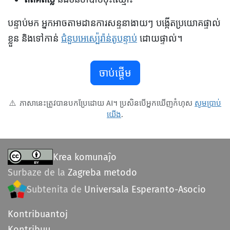
បន្ទាប់មក អ្នកអាចតាមដានការសន្ទនាងាយៗ បង្កើតប្រយោគផ្ទាល់
ខ្លួន និងទៅកាន់
ជំនួបអេស្ប៉េរ៉ាន់តូបន្ទាប់
ដោយផ្ទាល់។
ចាប់ផ្តើម
⚠️
ភាសានេះត្រូវបានបកប្រែដោយ AI។ ប្រសិនបើអ្នកឃើញកំហុស
សូមប្រាប់
យើង
.
Krea komunaĵo
Surbaze de la
Zagreba metodo
Subtenita de
Universala Esperanto-Asocio
Kontribuantoj
Kontribuu