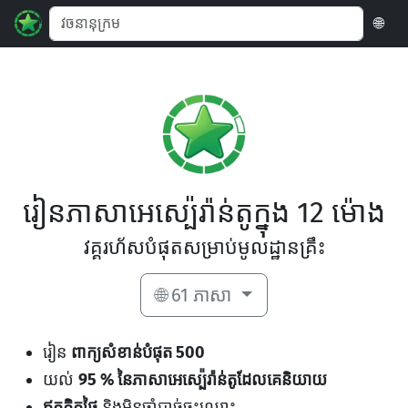
🌐
រៀនភាសាអេស្ប៉េរ៉ាន់តូក្នុង 12 ម៉ោង
វគ្គរហ័សបំផុតសម្រាប់មូលដ្ឋានគ្រឹះ
🌐 61 ភាសា
រៀន
ពាក្យសំខាន់បំផុត 500
យល់
95 % នៃភាសាអេស្ប៉េរ៉ាន់តូដែលគេនិយាយ
ឥតគិតថ្លៃ
និងមិនចាំបាច់ចុះឈ្មោះ