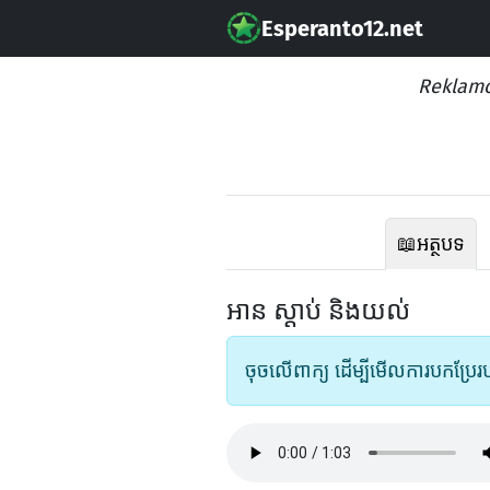
Esperanto12.net
Reklamo
📖
អត្ថបទ
អាន ស្តាប់ និងយល់
ចុចលើពាក្យ ដើម្បីមើលការបកប្រែរ