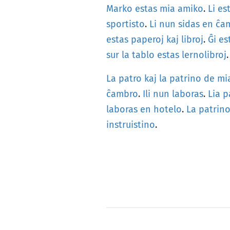
Marko
estas
mia
amiko
.
Li
es
sportisto
.
Li
nun
sidas
en
ĉa
estas
paperoj
kaj
libroj
.
Ĝi
es
sur
la
tablo
estas
lernolibroj
.
La
patro
kaj
la
patrino
de
mi
ĉambro
.
Ili
nun
laboras
.
Lia
p
laboras
en
hotelo
.
La
patrin
instruistino
.