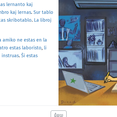
tas
lernanto
kaj
mbro
kaj
lernas
.
Sur
tablo
tas
skribotablo
.
La
libroj
a
amiko
ne
estas
en
la
atro
estas
laboristo
,
li
o
instruas
.
Ŝi
estas
ជំនួយ