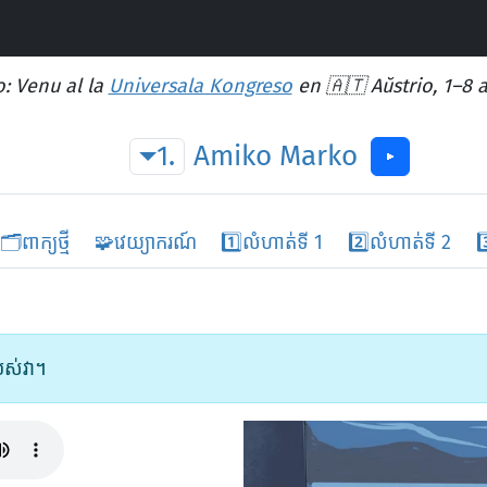
: Venu al la
Universala Kongreso
en 🇦🇹 Aŭstrio, 1–8 
1.
Amiko
Marko
▶︎
🗂️
ពាក្យថ្មី
🧩
វេយ្យាករណ៍
1️⃣
លំហាត់ទី 1
2️⃣
លំហាត់ទី 2
3
បស់វា។