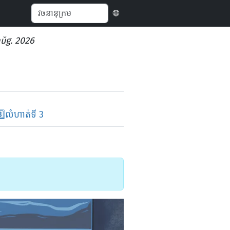
🌐
aŭg. 2026
️⃣
លំហាត់ទី 3