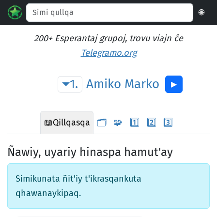
🌐
200+ Esperantaj grupoj, trovu viajn ĉe
Telegramo.org
1.
Amiko
Marko
▶︎
📖
Qillqasqa
🗂️
🧩
1️⃣
2️⃣
3️⃣
Ñawiy, uyariy hinaspa hamut'ay
Simikunata ñit'iy t'ikrasqankuta
qhawanaykipaq.