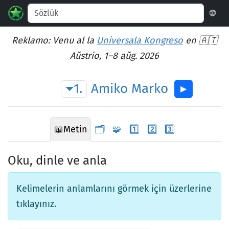
🌐
Reklamo: Venu al la
Universala Kongreso
en 🇦🇹
Aŭstrio, 1–8 aŭg. 2026
1.
Amiko
Marko
▶︎
📖
Metin
🗂️
🧩
1️⃣
2️⃣
3️⃣
Oku, dinle ve anla
Kelimelerin anlamlarını görmek için üzerlerine
tıklayınız.