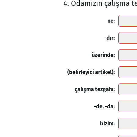
4. Odamızın çalışma t
ne:
-dır:
üzerinde:
(belirleyici artikel):
çalışma tezgahı:
-de, -da:
bizim: