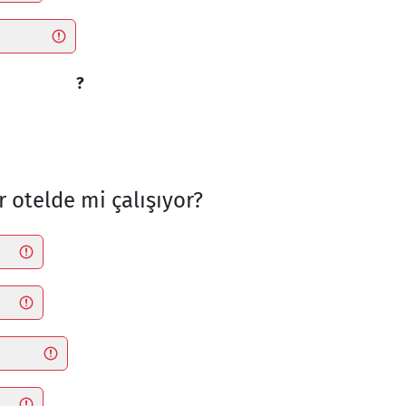
?
r otelde mi çalışıyor?