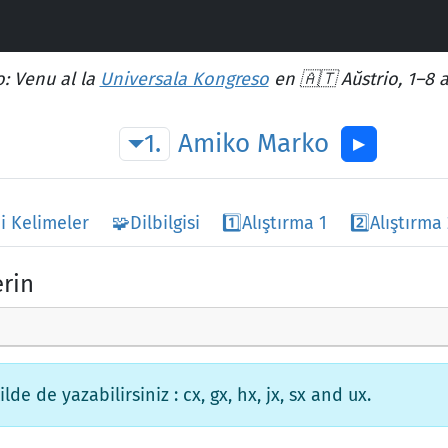
: Venu al la
Universala Kongreso
en 🇦🇹 Aŭstrio, 1–8 
1.
Amiko
Marko
▶︎
i Kelimeler
🧩
Dilbilgisi
1️⃣
Alıştırma 1
2️⃣
Alıştırma
rin
de de yazabilirsiniz : cx, gx, hx, jx, sx and ux.