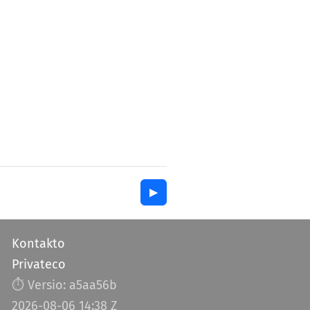
▶︎
Kontakto
Privateco
⏱︎ Versio: a5aa56b
2026-08-06 14:38 Z