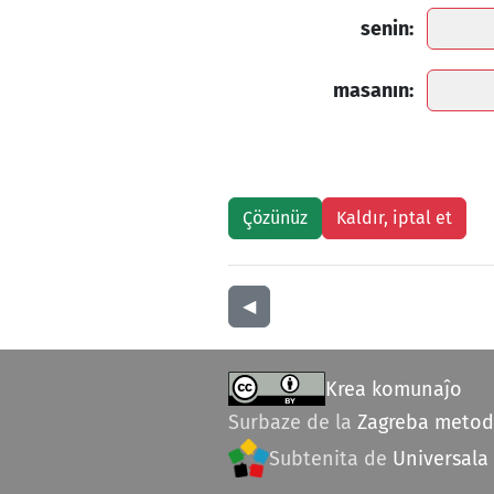
senin:
masanın:
◀︎
Krea komunaĵo
Surbaze de la
Zagreba meto
Subtenita de
Universala