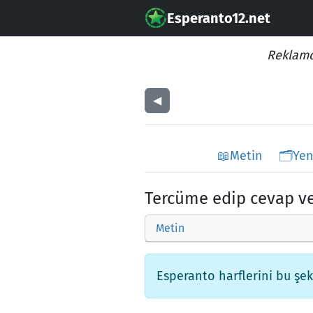
Esperanto12.net
Reklamo
◀︎
📖
Metin
🗂️
Yen
Tercüme edip cevap ve
Metin
Esperanto harflerini bu şekil