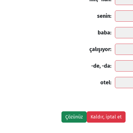
senin:
baba:
çalışıyor:
-de, -da:
otel: