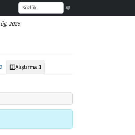
🌐
aŭg. 2026
 2
3️⃣
Alıştırma 3