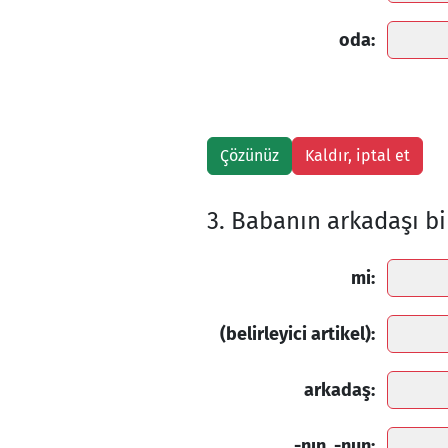
oda:
3. Babanın arkadaşı bi
mi:
(belirleyici artikel):
arkadaş:
-nın, -nun: