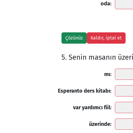
oda:
5. Senin masanın üzer
mı:
Esperanto ders kitabı:
var yardımcı fiil:
üzerinde: