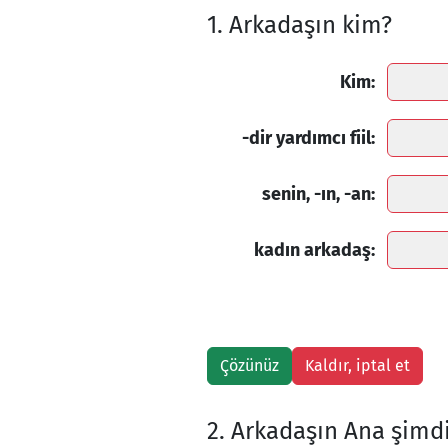
1. Arkadaşın kim?
Kim:
-dir yardımcı fiil:
senin, -ın, -an:
kadın arkadaş:
2. Arkadaşın Ana şimd