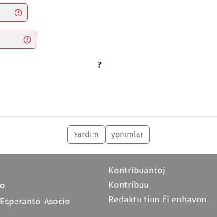
?
Yardım
yorumlar
Kontribuantoj
Kontribuu
do
Redaktu tiun ĉi enhavon
 Esperanto-Asocio