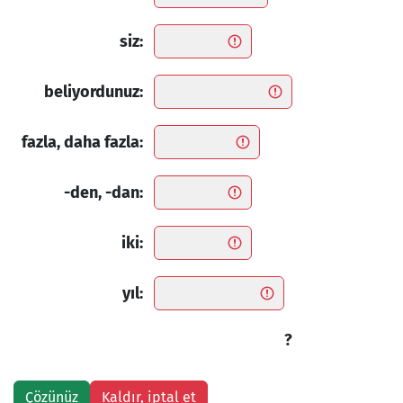
siz:
beliyordunuz:
fazla, daha fazla:
-den, -dan:
iki:
yıl:
?