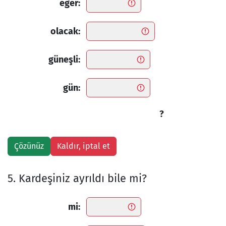
eğer:
olacak:
güneşli:
gün:
?
5. Kardeşiniz ayrıldı bile mi?
mi: