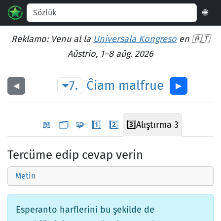
🌐
Reklamo: Venu al la
Universala Kongreso
en 🇦🇹
Aŭstrio, 1–8 aŭg. 2026
7.
Ĉiam
malfrue
◀︎
▶︎
📖
🗂️
🧩
1️⃣
2️⃣
3️⃣
Alıştırma 3
Tercüme edip cevap verin
Metin
Esperanto harflerini bu şekilde de