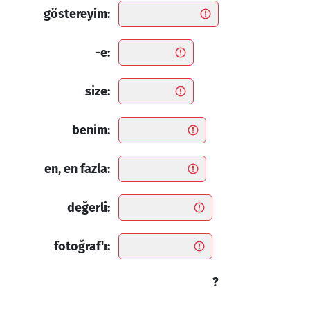
göstereyim:
-e:
size:
benim:
en, en fazla:
değerli:
fotoğraf'ı:
?