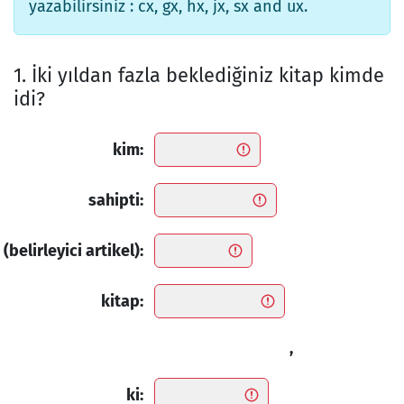
yazabilirsiniz : cx, gx, hx, jx, sx and ux.
1. İki yıldan fazla beklediğiniz kitap kimde
idi?
kim:
sahipti:
(belirleyici artikel):
kitap:
,
ki: