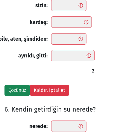
sizin:
kardeş:
bile, aten, şimdiden:
ayrıldı, gitti:
?
6. Kendin getirdiğin su nerede?
nerede: