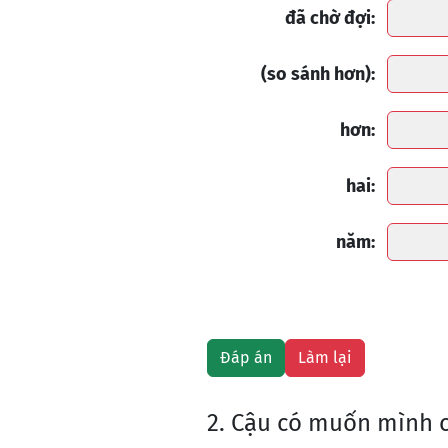
đã chờ đợi:
(so sánh hơn):
hơn:
hai:
năm:
2. Cậu có muốn mình c