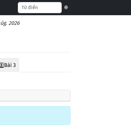
🌐
aŭg. 2026
3️⃣
Bài 3