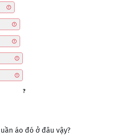
?
quần áo đó ở đâu vậy?