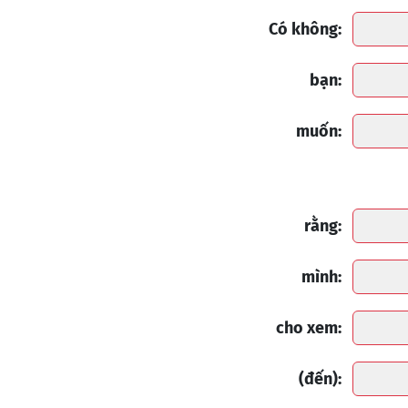
Có không:
bạn:
muốn:
rằng:
mình:
cho xem:
(đến):