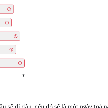
?
cậu sẽ đi đâu, nếu đó sẽ là một ngày toả 