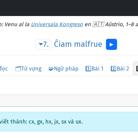
: Venu al la
Universala Kongreso
en 🇦🇹 Aŭstrio, 1–8 
7.
Ĉiam
malfrue
▶︎
đọc
🗂️
Từ vựng
🧩
Ngữ pháp
1️⃣
Bài 1
2️⃣
Bài 2
ết thành: cx, gx, hx, jx, sx và ux.