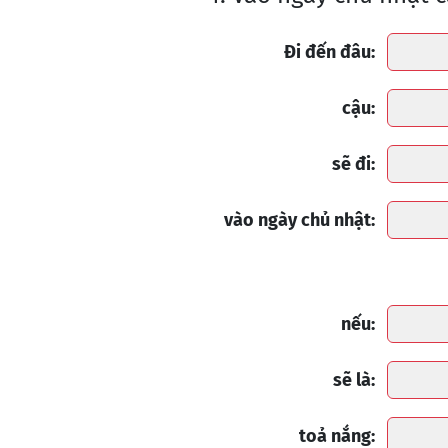
Đi đến đâu:
cậu:
sẽ đi:
vào ngày chủ nhật:
nếu:
sẽ là:
toả nắng: