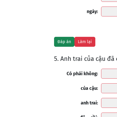
ngày:
5. Anh trai của cậu đã 
Có phải không:
của cậu:
anh trai: