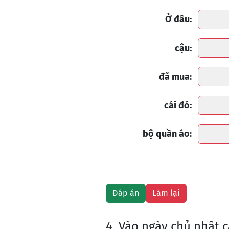
Ở đâu:
cậu:
đã mua:
cái đó:
bộ quần áo:
4. Vào ngày chủ nhật 