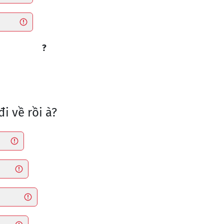
?
đi về rồi à?