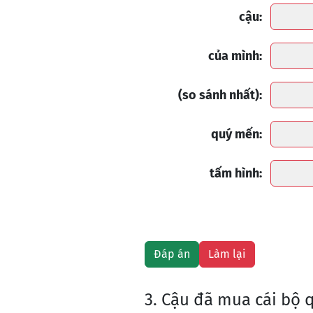
cậu:
của mình:
(so sánh nhất):
quý mến:
tấm hình:
3. Cậu đã mua cái bộ 