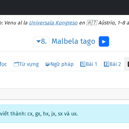
: Venu al la
Universala Kongreso
en 🇦🇹 Aŭstrio, 1–8 
8.
Malbela
tago
▶︎
đọc
🗂️
Từ vựng
🧩
Ngữ pháp
1️⃣
Bài 1
2️⃣
Bài 2
ết thành: cx, gx, hx, jx, sx và ux.