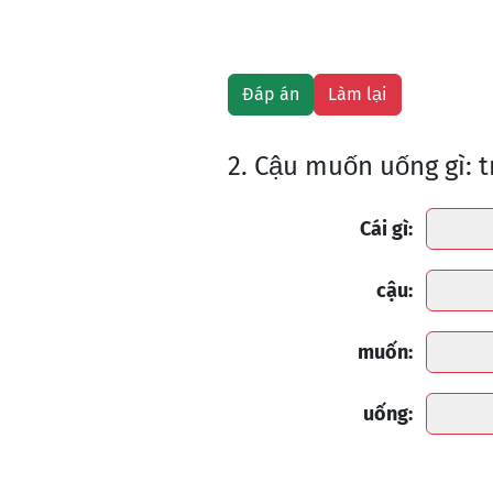
2. Cậu muốn uống gì: 
Cái gì:
cậu:
muốn:
uống: