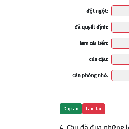
đột ngột:
đã quyết định:
làm cải tiến:
của cậu:
căn phòng nhỏ:
4. Cậu đã đưa những l