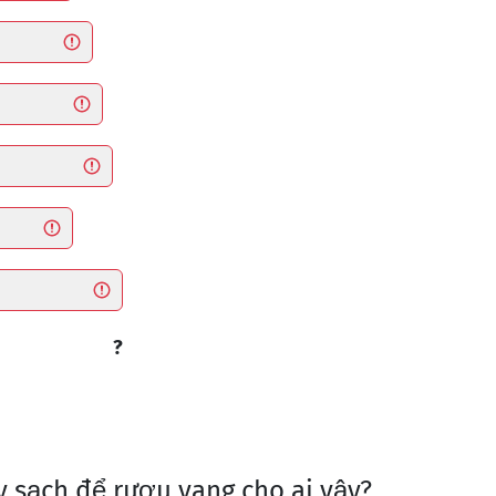
?
y sạch để rượu vang cho ai vậy?