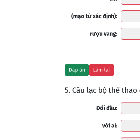
(mạo từ xác định):
rượu vang:
5. Câu lạc bộ thể thao
Đối đầu:
với ai: