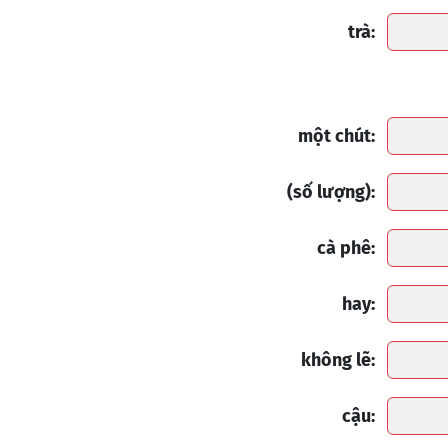
trà:
một chút:
(số lượng):
cà phê:
hay:
không lẽ:
cậu: