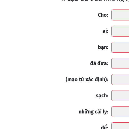
Cho:
ai:
bạn:
đã đưa:
(mạo từ xác định):
sạch:
những cái ly:
để: