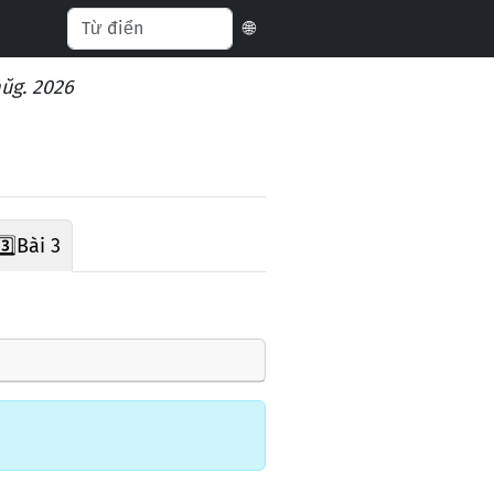
🌐
aŭg. 2026
3️⃣
Bài 3