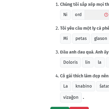
Chúng tôi sắp xếp mọi th
Ni
ord
Tôi yêu cầu một ly cà ph
Mi
petas
glason
Đầu anh đau quá. Anh ấy 
Doloris
lin
la
Cô gái thích làm đẹp nê
La
knabino
ŝata
vizaĝon
.