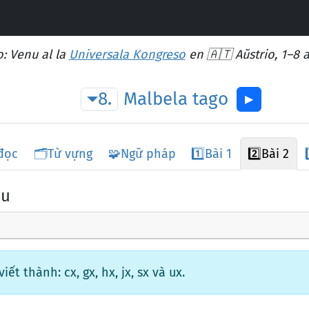
: Venu al la
Universala Kongreso
en 🇦🇹 Aŭstrio, 1–8 
8.
Malbela
tago
▶︎
đọc
🗂️
Từ vựng
🧩
Ngữ pháp
1️⃣
Bài 1
2️⃣
Bài 2
au
ết thành: cx, gx, hx, jx, sx và ux.