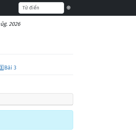
🌐
aŭg. 2026
3️⃣
Bài 3