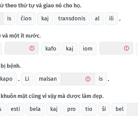
ứ theo thứ tự và giao nó cho họ.
is
ĉion
kaj
transdonis
al
ili
.
ê và một ít nước.
kafo
kaj
iom
bị bệnh.
kapo
Li
malsan
is
.
.
n khuôn mặt cũng vì vậy mà được làm đẹp.
s
esti
bela
kaj
pro
tio
ŝi
bel