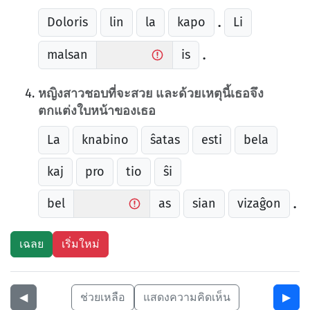
Doloris
lin
la
kapo
Li
.
malsan
is
.
หญิงสาวชอบที่จะสวย และด้วยเหตุนี้เธอจึง
ตกแต่งใบหน้าของเธอ
La
knabino
ŝatas
esti
bela
kaj
pro
tio
ŝi
bel
as
sian
vizaĝon
.
◀︎
ช่วยเหลือ
แสดงความคิดเห็น
▶︎