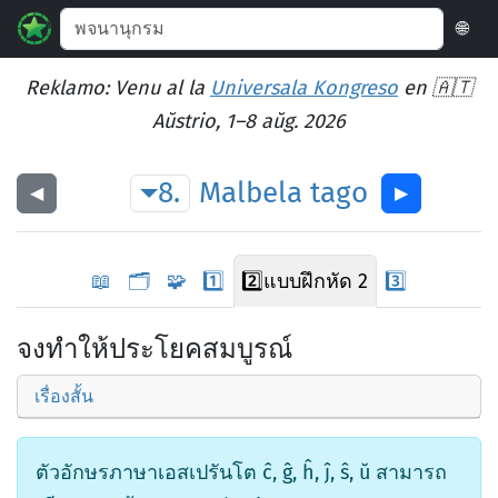
🌐
Reklamo: Venu al la
Universala Kongreso
en 🇦🇹
Aŭstrio, 1–8 aŭg. 2026
8.
Malbela
tago
◀︎
▶︎
📖
🗂️
🧩
1️⃣
2️⃣
แบบฝึกหัด 2
3️⃣
จงทำให้ประโยคสมบูรณ์
เรื่องสั้น
ตัวอักษรภาษาเอสเปรันโต ĉ, ĝ, ĥ, ĵ, ŝ, ŭ สามารถ