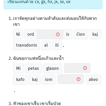
เขียนแทนด้วย cx, gx, hx, jx, sx, ux
เราจัดทุกอย่างตามลำดับและส่งมอบให้กับพวก
เขา
Ni
ord
is
ĉion
kaj
transdonis
al
ili
.
ฉันขอกาแฟหนึ่งแก้วและน้ำ
Mi
petas
glason
kafo
kaj
iom
akvo
.
หัวของเขาเจ็บ เขาเริ่มป่วย