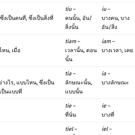
tiu
–
iu
–
งเป็นคนที่, ซึ่งเป็นสิ่งที่
คนนั้น, อัน/
บางคน, บาง
สิ่งนั้น
อัน/สิ่ง
tiam
–
iam
–
หน, เมื่อ
เวลานั้น, ตอน
บางเวลา, เคย
นั้น
tia
–
ia
–
่างไร, แบบไหน, ซึ่งเป็น
ลักษณะนั้น,
บางลักษณะ
งเป็นแบบที่
แบบนั้น
tie
–
ie
–
ที่นั่น
บางที่
tiel
–
iel
–