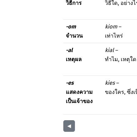
วิธีการ
วิธีใด, อย่างไ
-om
kiom
–
จำนวน
เท่าไหร่
-al
kial
–
เหตุผล
ทำไม, เหตุใด
-es
kies
–
แสดงความ
ของใคร, ซึ่ง
เป็นเจ้าของ
◀︎