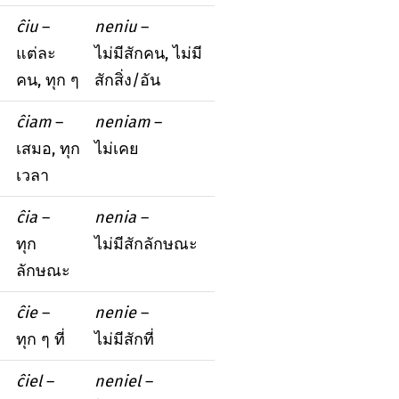
ĉiu
–
neniu
–
แต่ละ
ไม่มีสักคน, ไม่มี
คน, ทุก ๆ
สักสิ่ง/อัน
ĉiam
–
neniam
–
เสมอ, ทุก
ไม่เคย
เวลา
ĉia
–
nenia
–
ทุก
ไม่มีสักลักษณะ
ลักษณะ
ĉie
–
nenie
–
ทุก ๆ ที่
ไม่มีสักที่
ĉiel
–
neniel
–