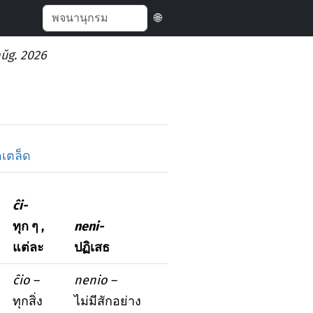
🌐
aŭg. 2026
ดเตล็ด
ĉi-
ทุก ๆ ,
neni-
แต่ละ
ปฏิเสธ
ĉio
–
nenio
–
ทุกสิ่ง
ไม่มีสักอย่าง