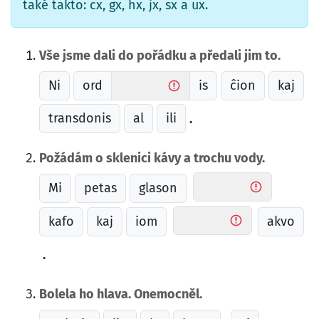
také takto: cx, gx, hx, jx, sx a ux.
Vše jsme dali do pořádku a předali jim to.
Ni
ord
is
ĉion
kaj
transdonis
al
ili
.
Požádám o sklenici kávy a trochu vody.
Mi
petas
glason
kafo
kaj
iom
akvo
.
Bolela ho hlava. Onemocněl.