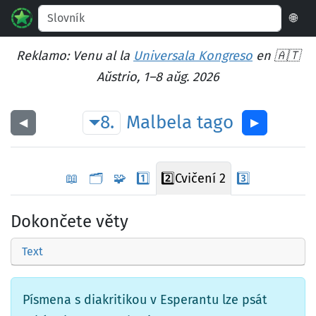
🌐
Reklamo: Venu al la
Universala Kongreso
en 🇦🇹
Aŭstrio, 1–8 aŭg. 2026
8.
Malbela
tago
◀︎
▶︎
📖
🗂️
🧩
1️⃣
2️⃣
Cvičení 2
3️⃣
Dokončete věty
Text
Písmena s diakritikou v Esperantu lze psát