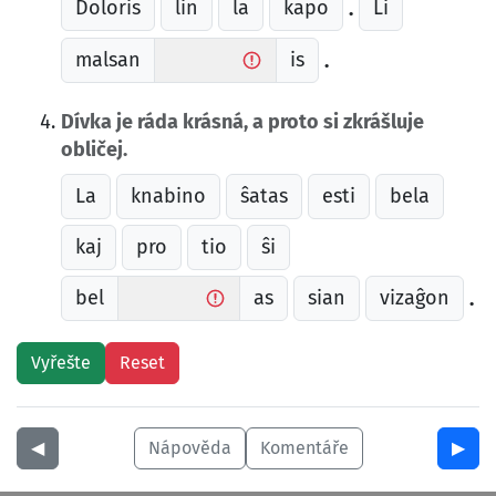
Doloris
lin
la
kapo
Li
.
malsan
is
.
Dívka je ráda krásná, a proto si zkrášluje
obličej.
La
knabino
ŝatas
esti
bela
kaj
pro
tio
ŝi
bel
as
sian
vizaĝon
.
◀︎
Nápověda
Komentáře
▶︎