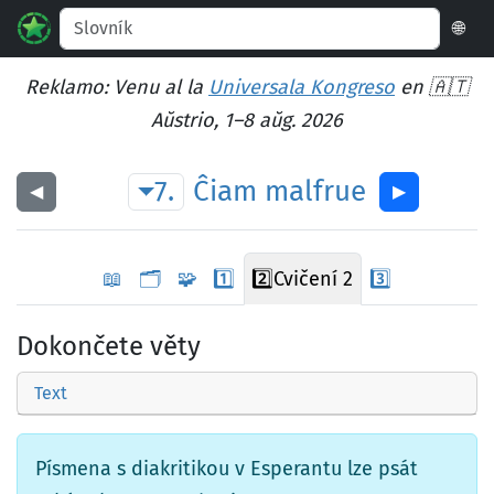
🌐
Reklamo: Venu al la
Universala Kongreso
en 🇦🇹
Aŭstrio, 1–8 aŭg. 2026
7.
Ĉiam
malfrue
◀︎
▶︎
📖
🗂️
🧩
1️⃣
2️⃣
Cvičení 2
3️⃣
Dokončete věty
Text
Písmena s diakritikou v Esperantu lze psát