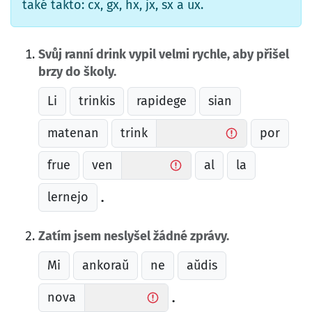
také takto: cx, gx, hx, jx, sx a ux.
Svůj ranní drink vypil velmi rychle, aby přišel
brzy do školy.
Li
trinkis
rapidege
sian
matenan
trink
por
frue
ven
al
la
lernejo
.
Zatím jsem neslyšel žádné zprávy.
Mi
ankoraŭ
ne
aŭdis
nova
.