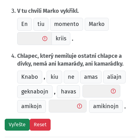
V tu chvíli Marko vykřikl.
En
tiu
momento
Marko
kriis
.
Chlapec, který nemiluje ostatní chlapce a
dívky, nemá ani kamarády, ani kamarádky.
Knabo
kiu
ne
amas
aliajn
,
geknabojn
havas
,
amikojn
amikinojn
.