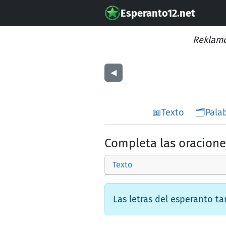
Esperanto12.net
Reklamo
◀︎
📖
Texto
🗂️
Pala
Completa las oracione
Texto
Las letras del esperanto ta