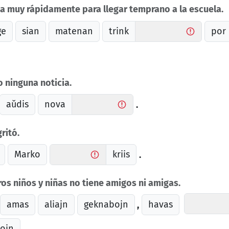
a muy rápidamente para llegar temprano a la escuela.
ge
sian
matenan
trink
por
 ninguna noticia.
aŭdis
nova
.
ritó.
Marko
kriis
.
os niños y niñas no tiene amigos ni amigas.
amas
aliajn
geknabojn
havas
,
ojn
.