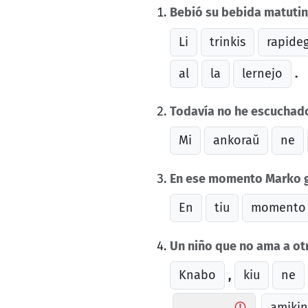
Bebió su bebida matutin
Li
trinkis
rapide
al
la
lernejo
.
Todavía no he escuchado
Mi
ankoraŭ
ne
En ese momento Marko g
En
tiu
momento
Un niño que no ama a otr
Knabo
kiu
ne
,
amikin