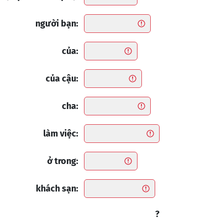
người bạn:
của:
của cậu:
cha:
làm việc:
ở trong:
khách sạn:
?