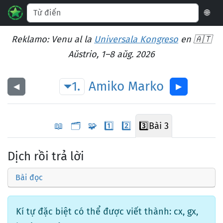
🌐
Reklamo: Venu al la
Universala Kongreso
en 🇦🇹
Aŭstrio, 1–8 aŭg. 2026
1.
Amiko
Marko
◀︎
▶︎
📖
🗂️
🧩
1️⃣
2️⃣
3️⃣
Bài 3
Dịch rồi trả lời
Bài đọc
Kí tự đặc biệt có thể được viết thành: cx, gx,