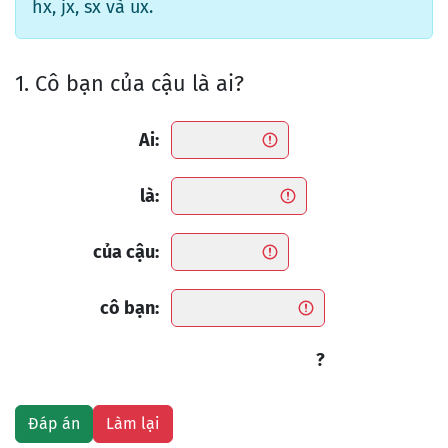
hx, jx, sx và ux.
1. Cô bạn của cậu là ai?
Ai:
là:
của cậu:
cô bạn:
?