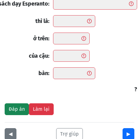
sách dạy Esperanto:
thì là:
ở trên:
của cậu:
bàn:
?
◀︎
Trợ giúp
▶︎