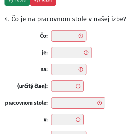
4. Čo je na pracovnom stole v našej izbe?
Čo:
je:
na:
(určitý člen):
pracovnom stole:
v: