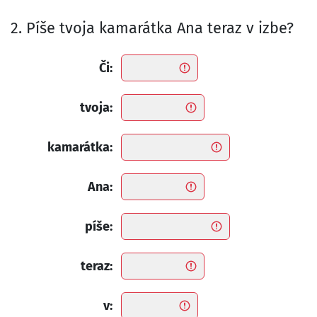
2. Píše tvoja kamarátka Ana teraz v izbe?
Či:
tvoja:
kamarátka:
Ana:
píše:
teraz:
v: