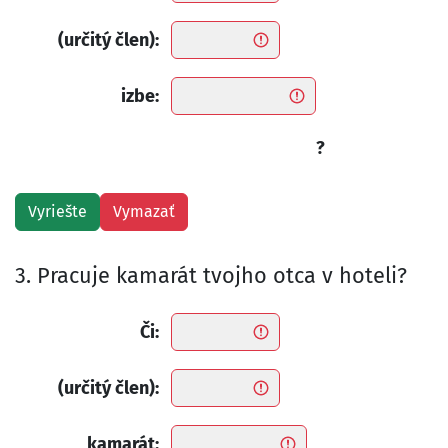
(určitý člen):
izbe:
?
3. Pracuje kamarát tvojho otca v hoteli?
Či:
(určitý člen):
kamarát: