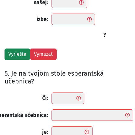
našej:
izbe:
?
5. Je na tvojom stole esperantská
učebnica?
Či:
perantská učebnica:
je: