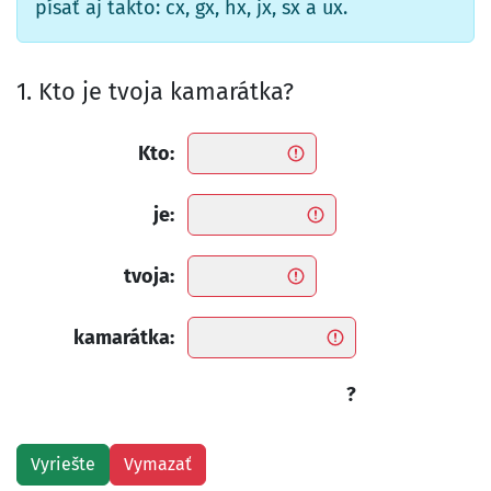
písať aj takto: cx, gx, hx, jx, sx a ux.
1. Kto je tvoja kamarátka?
Kto:
je:
tvoja:
kamarátka:
?