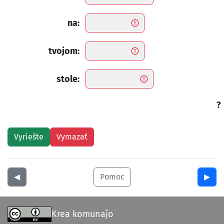
na:
tvojom:
stole:
?
◀︎
Pomoc
▶︎
Krea komunaĵo