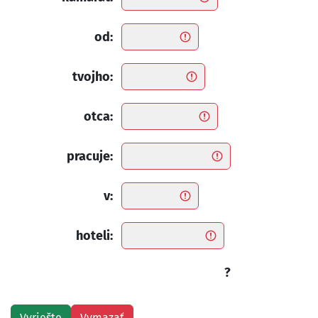
od:
tvojho:
otca:
pracuje:
v:
hoteli:
?