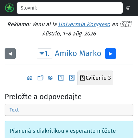
🌐
Reklamo: Venu al la
Universala Kongreso
en 🇦🇹
Aŭstrio, 1–8 aŭg. 2026
1.
Amiko
Marko
◀︎
▶︎
📖
🗂️
🧩
1️⃣
2️⃣
3️⃣
Cvičenie 3
Preložte a odpovedajte
Text
Písmená s diakritikou v esperante môžete