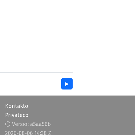
▶︎
Kontakto
Privateco
⏱︎ Versio: a5aa56b
2026-08-06 14:38 Z