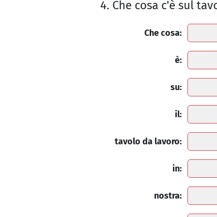
4. Che cosa c'è sul ta
Che cosa:
è:
su:
il:
tavolo da lavoro:
in:
nostra: