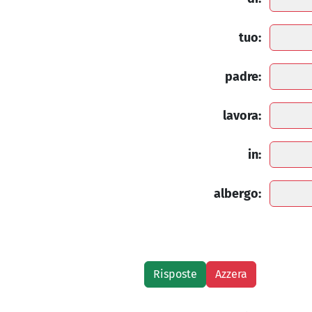
tuo:
padre:
lavora:
in:
albergo: