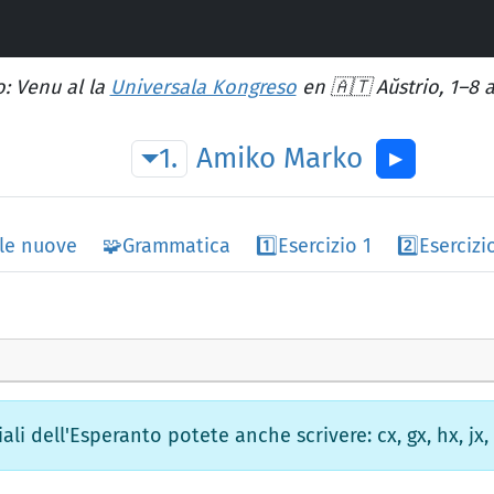
: Venu al la
Universala Kongreso
en 🇦🇹 Aŭstrio, 1–8 
1.
Amiko
Marko
▶︎
le nuove
🧩
Grammatica
1️⃣
Esercizio 1
2️⃣
Esercizi
iali dell'Esperanto potete anche scrivere: cx, gx, hx, jx, 