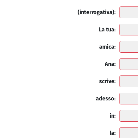
(interrogativa):
La tua:
amica:
Ana:
scrive:
adesso:
in:
la: