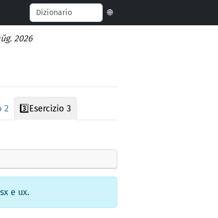
🌐
aŭg. 2026
o 2
3️⃣
Esercizio 3
sx e ux.