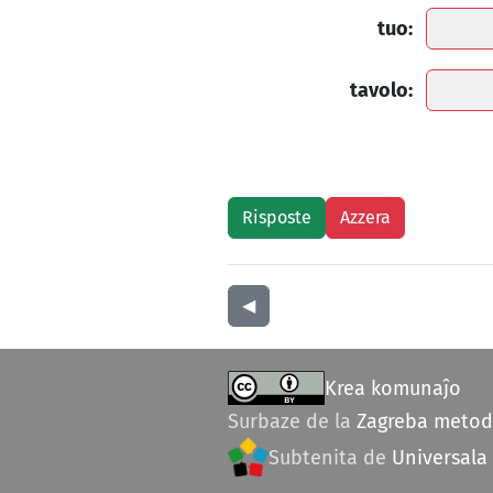
tuo:
tavolo:
◀︎
Krea komunaĵo
Surbaze de la
Zagreba meto
Subtenita de
Universala