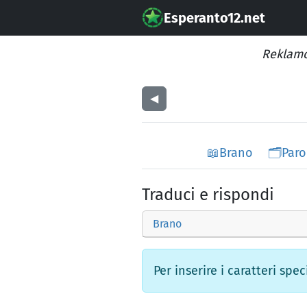
Esperanto12.net
Reklamo
◀︎
📖
Brano
🗂️
Paro
Traduci e rispondi
Brano
Per inserire i caratteri spec