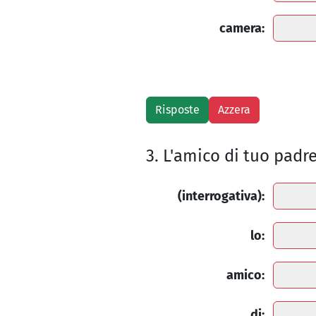
camera:
3. L'amico di tuo padr
(interrogativa):
lo:
amico:
di: