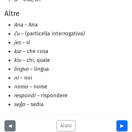
Altre
Ana
– Ana
ĉu
– (particella interrogativa)
jes
– sì
kio
– che cosa
kiu
– chi, quale
lingvo
– lingua
ni
– noi
nomo
– nome
respondi
– rispondere
seĝo
– sedia
◀︎
Aiuto
▶︎