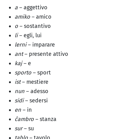
a
– aggettivo
amiko
– amico
o
– sostantivo
li
– egli, lui
lerni
– imparare
ant
– presente attivo
kaj
– e
sporto
– sport
ist
– mestiere
nun
– adesso
sidi
– sedersi
en
– in
ĉambro
– stanza
sur
– su
tablo
– tavolo