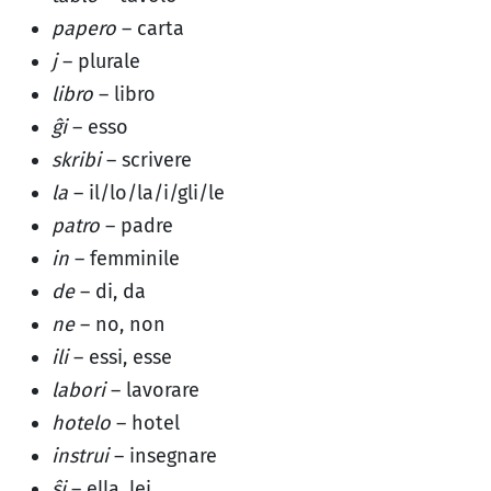
papero
– carta
j
– plurale
libro
– libro
ĝi
– esso
skribi
– scrivere
la
– il/lo/la/i/gli/le
patro
– padre
in
– femminile
de
– di, da
ne
– no, non
ili
– essi, esse
labori
– lavorare
hotelo
– hotel
instrui
– insegnare
ŝi
– ella, lei