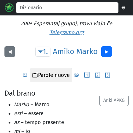
🌐
200+ Esperantaj grupoj, trovu viajn ĉe
Telegramo.org
1.
Amiko
Marko
◀︎
▶︎
📖
🗂️
Parole nuove
🧩
1️⃣
2️⃣
3️⃣
Dal brano
Anki APKG
Marko
– Marco
esti
– essere
as
– tempo presente
mi
– io