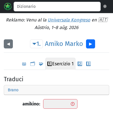
🌐
Reklamo: Venu al la
Universala Kongreso
en 🇦🇹
Aŭstrio, 1–8 aŭg. 2026
1.
Amiko
Marko
◀︎
▶︎
📖
🗂️
🧩
1️⃣
Esercizio 1
2️⃣
3️⃣
Traduci
Brano
amikino: