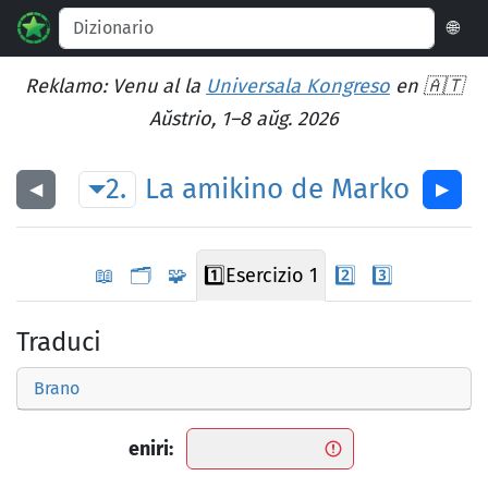
🌐
Reklamo: Venu al la
Universala Kongreso
en 🇦🇹
Aŭstrio, 1–8 aŭg. 2026
2.
La
amikino
de
Marko
◀︎
▶︎
📖
🗂️
🧩
1️⃣
Esercizio 1
2️⃣
3️⃣
Traduci
Brano
eniri: