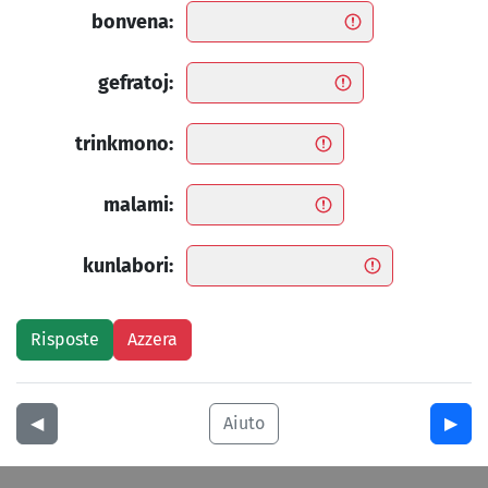
bonvena:
gefratoj:
trinkmono:
malami:
kunlabori:
◀︎
Aiuto
▶︎