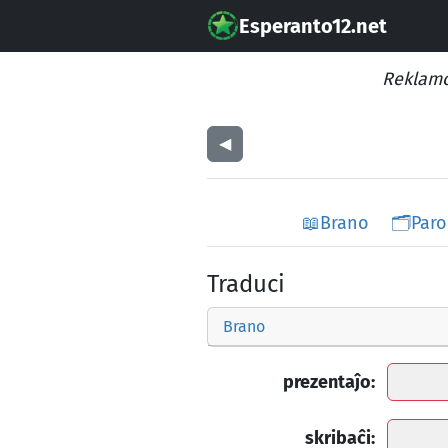
Esperanto12.net
Reklamo
◀︎
📖
Brano
🗂️
Paro
Traduci
Brano
prezentaĵo:
skribaĉi: