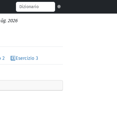
🌐
aŭg. 2026
o 2
3️⃣
Esercizio 3