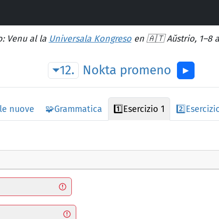
: Venu al la
Universala Kongreso
en 🇦🇹 Aŭstrio, 1–8 
12.
Nokta
promeno
▶︎
le nuove
🧩
Grammatica
1️⃣
Esercizio 1
2️⃣
Esercizi