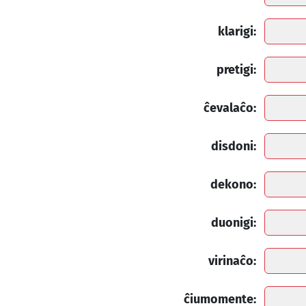
klarigi:
pretigi:
ĉevalaĉo:
disdoni:
dekono:
duonigi:
virinaĉo:
ĉiumomente: