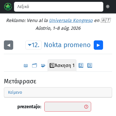
🌐
Reklamo: Venu al la
Universala Kongreso
en 🇦🇹
Aŭstrio, 1–8 aŭg. 2026
12.
Nokta
promeno
◀︎
▶︎
📖
🗂️
🧩
1️⃣
Άσκηση 1
2️⃣
3️⃣
Μετάφρασε
Κείμενο
prezentaĵo: