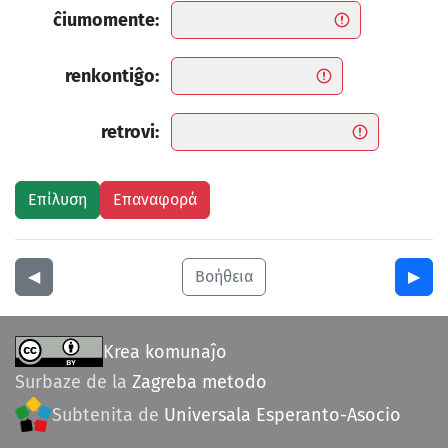
ĉiumomente:
renkontiĝo:
retrovi:
◀︎
Βοήθεια
▶︎
Krea komunaĵo
Surbaze de la
Zagreba metodo
Subtenita de
Universala Esperanto-Asocio