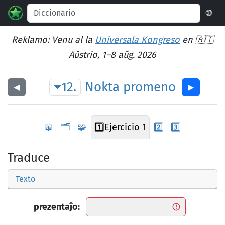
🌐
Reklamo: Venu al la
Universala Kongreso
en 🇦🇹
Aŭstrio, 1–8 aŭg. 2026
12.
Nokta
promeno
◀︎
▶︎
📖
🗂️
🧩
1️⃣
Ejercicio 1
2️⃣
3️⃣
Traduce
Texto
prezentaĵo: