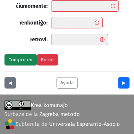
ĉiumomente:
renkontiĝo:
retrovi:
◀︎
Ayuda
▶︎
Krea komunaĵo
Surbaze de la
Zagreba metodo
Subtenita de
Universala Esperanto-Asocio