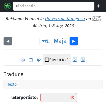
🌐
Reklamo: Venu al la
Universala Kongreso
en 🇦🇹
Aŭstrio, 1–8 aŭg. 2026
6.
Maja
◀︎
▶︎
📖
🗂️
🧩
1️⃣
Ejercicio 1
2️⃣
3️⃣
Traduce
Texto
leterportisto: