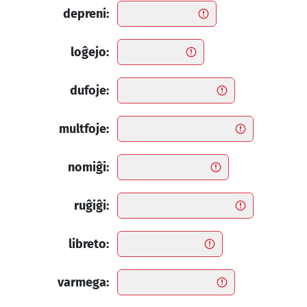
depreni:
loĝejo:
dufoje:
multfoje:
nomiĝi:
ruĝiĝi:
libreto:
varmega: