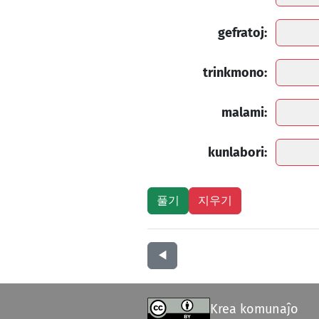
gefratoj:
trinkmono:
malami:
kunlabori:
◀︎
Krea komunaĵo