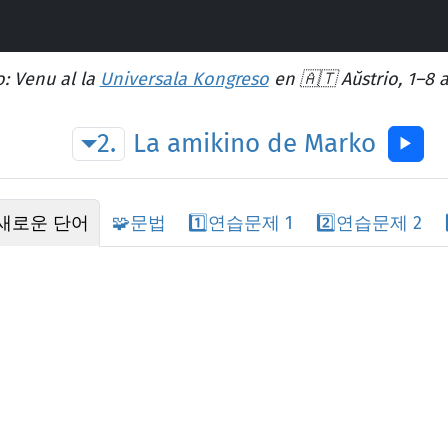
: Venu al la
Universala Kongreso
en 🇦🇹 Aŭstrio, 1–8 
2.
La
amikino
de
Marko
▶︎
새로운 단어
🧩
문법
1️⃣
연습문제 1
2️⃣
연습문제 2