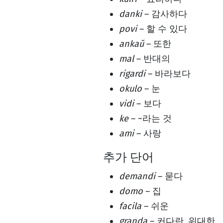
danki
– 감사하다
povi
– 할 수 있다
ankaŭ
– 또한
mal
– 반대의
rigardi
– 바라보다
okulo
– 눈
vidi
– 보다
ke
– ~라는 것
ami
– 사랑
추가 단어
demandi
– 묻다
domo
– 집
facila
– 쉬운
granda
– 커다란, 위대한