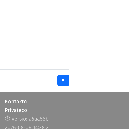
▶︎
Kontakto
Privateco
⏱︎ Versio: a5aa56b
2026-08-06 14:38 Z