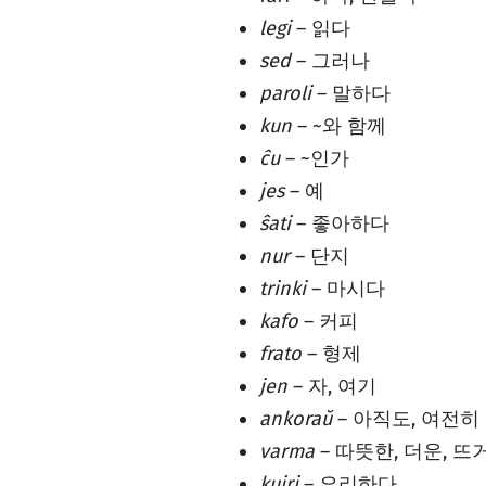
legi
– 읽다
sed
– 그러나
paroli
– 말하다
kun
– ~와 함께
ĉu
– ~인가
jes
– 예
ŝati
– 좋아하다
nur
– 단지
trinki
– 마시다
kafo
– 커피
frato
– 형제
jen
– 자, 여기
ankoraŭ
– 아직도, 여전히
varma
– 따뜻한, 더운, 뜨
kuiri
– 요리하다