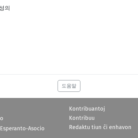
특성의
도움말
Kontribuantoj
Kontribuu
do
Redaktu tiun ĉi enhavon
 Esperanto-Asocio