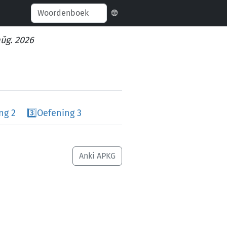
🌐
aŭg. 2026
ng 2
3️⃣
Oefening 3
Anki APKG