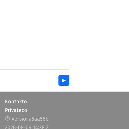
▶︎
Kontakto
Privateco
⏱︎ Versio: a5aa56b
2026-08-06 14:38 Z