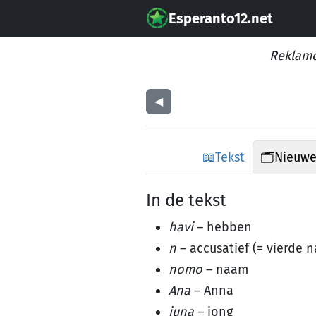
Esperanto12.net
Reklamo
◀︎
📖
Tekst
🗂️
Nieuw
In de tekst
havi
– hebben
n
– accusatief (= vierde 
nomo
– naam
Ana
– Anna
juna
– jong