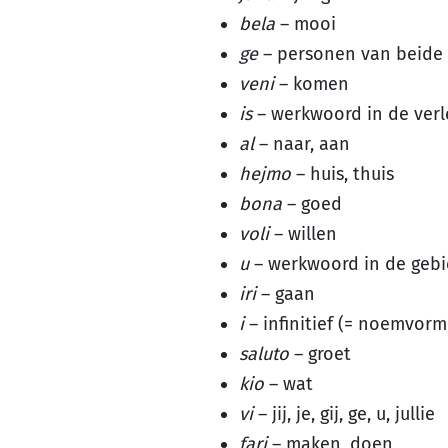
bela
– mooi
ge
– personen van beide
veni
– komen
is
– werkwoord in de verl
al
– naar, aan
hejmo
– huis, thuis
bona
– goed
voli
– willen
u
– werkwoord in de geb
iri
– gaan
i
– infinitief (= noemvorm
saluto
– groet
kio
– wat
vi
– jij, je, gij, ge, u, jullie
fari
– maken, doen