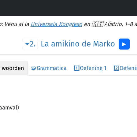
: Venu al la
Universala Kongreso
en 🇦🇹 Aŭstrio, 1–8 
2.
La
amikino
de
Marko
▶︎
e woorden
🧩
Grammatica
1️⃣
Oefening 1
2️⃣
Oefeni
naamval)