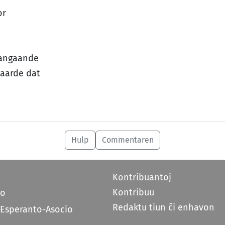
or
aangaande
waarde dat
Hulp
Commentaren
Kontribuantoj
Kontribuu
do
Redaktu tiun ĉi enhavon
 Esperanto-Asocio