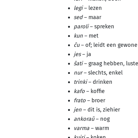
legi
– lezen
sed
– maar
paroli
– spreken
kun
– met
ĉu
– of; leidt een gewone
jes
– ja
ŝati
– graag hebben, lust
nur
– slechts, enkel
trinki
– drinken
kafo
– koffie
frato
– broer
jen
– dit is, ziehier
ankoraŭ
– nog
varma
– warm
kuiri
– koken