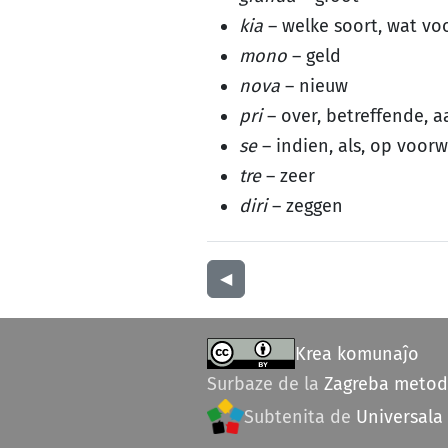
kia
– welke soort, wat vo
mono
– geld
nova
– nieuw
pri
– over, betreffende, 
se
– indien, als, op voor
tre
– zeer
diri
– zeggen
◀︎
Krea komunaĵo
Surbaze de la
Zagreba meto
Subtenita de
Universala