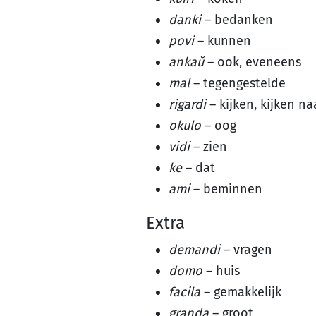
danki
– bedanken
povi
– kunnen
ankaŭ
– ook, eveneens
mal
– tegengestelde
rigardi
– kijken, kijken na
okulo
– oog
vidi
– zien
ke
– dat
ami
– beminnen
Extra
demandi
– vragen
domo
– huis
facila
– gemakkelijk
granda
– groot